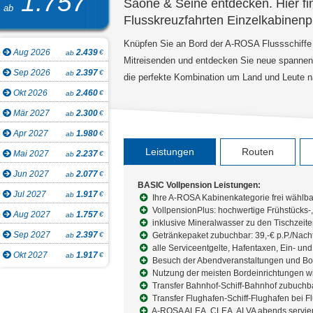
1.757
Saône & Seine entdecken. Hier f
ab
Flusskreuzfahrten Einzelkabinenp
Knüpfen Sie an Bord der A-ROSA Flussschiff
Aug 2026
2.439
€
ab
Mitreisenden und entdecken Sie neue spannend
Sep 2026
2.397
€
ab
die perfekte Kombination um Land und Leute n
Okt 2026
2.460
€
ab
Mär 2027
2.300
€
ab
Apr 2027
1.980
€
ab
Leistungen
Routen
Mai 2027
2.237
€
ab
Jun 2027
2.077
€
ab
BASIC Vollpension Leistungen:
Jul 2027
1.917
€
ab
Ihre A-ROSA Kabinenkategorie frei wählba
VollpensionPlus: hochwertige Frühstücks-,
Aug 2027
1.757
€
ab
inklusive Mineralwasser zu den Tischzeit
Sep 2027
2.397
€
Getränkepaket zubuchbar: 39,-€ p.P./Nach
ab
alle Serviceentgelte, Hafentaxen, Ein- un
Okt 2027
1.917
€
ab
Besuch der Abendveranstaltungen und B
Nutzung der meisten Bordeinrichtungen wi
Transfer Bahnhof-Schiff-Bahnhof zubuchbar:
Transfer Flughafen-Schiff-Flughafen bei 
A-ROSA ALEA, CLEA, ALVA abends servie