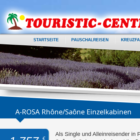
STARTSEITE
PAUSCHALREISEN
KREUZFA
A-ROSA Rhône/Saône Einzelkabinen
Als Single und Alleinreisender in
€