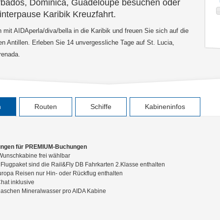
rbados, Dominica, Guadeloupe besuchen oder
nterpause Karibik Kreuzfahrt.
mit AIDAperla/diva/bella in die Karibik und freuen Sie sich auf die
n Antillen. Erleben Sie 14 unvergessliche Tage auf St. Lucia,
renada.
n
Routen
Schiffe
Kabineninfos
ungen für PREMIUM-Buchungen
Wunschkabine frei wählbar
Flugpaket sind die Rail&Fly DB Fahrkarten 2.Klasse enthalten
ropa Reisen nur Hin- oder Rückflug enthalten
at inklusive
Flaschen Mineralwasser pro AIDA Kabine