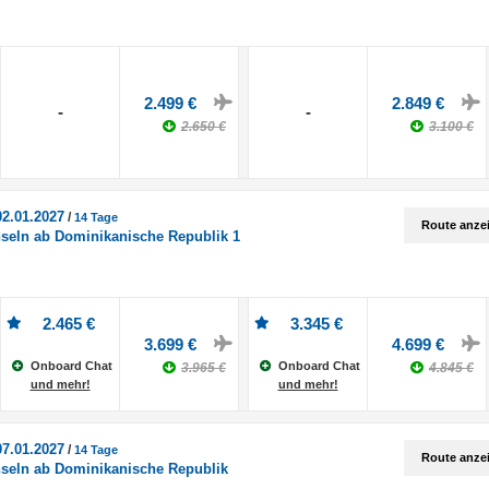
2.499 €
2.849 €
-
-
2.650 €
3.100 €
02.01.2027
/
14 Tage
Route anze
nseln ab Dominikanische Republik 1
2.465 €
3.345 €
3.699 €
4.699 €
Onboard Chat
Onboard Chat
3.965 €
4.845 €
und mehr!
und mehr!
07.01.2027
/
14 Tage
Route anze
nseln ab Dominikanische Republik