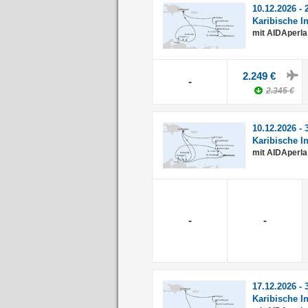
10.12.2026 - 
Karibische I
mit AIDAperla
2.249 €
-
2.345 €
10.12.2026 - 
Karibische I
mit AIDAperla
-
-
17.12.2026 - 
Karibische I