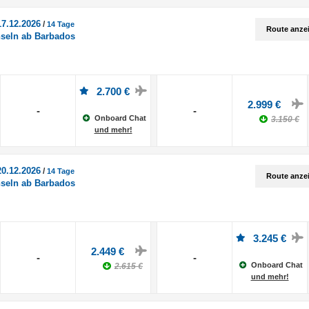
17.12.2026
/
14 Tage
Route anze
nseln ab Barbados
2.700 €
2.999 €
-
-
Onboard Chat
3.150 €
und mehr!
20.12.2026
/
14 Tage
Route anze
nseln ab Barbados
3.245 €
2.449 €
-
-
Onboard Chat
2.615 €
und mehr!