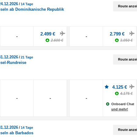
24.12.2026
/
14 Tage
Route anze
nseln ab Dominikanische Republik
2.499 €
2.799 €
-
-
2.600 €
3.050 €
31.12.2026
/
21 Tage
Route anze
nsel-Rundreise
4.125 €
4.175 €
-
-
-
Onboard Chat
und mehr!
31.12.2026
/
14 Tage
Route anze
nseln ab Barbados