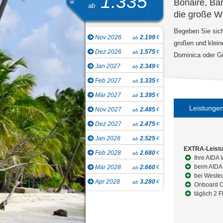
1.335
Bonaire, Ba
ab
die große Wi
Begeben Sie sich 
Nov 2026
2.199
€
ab
großen und kleine
Dez 2026
1.575
€
ab
Dominica oder G
Jan 2027
2.349
€
ab
Feb 2027
1.335
€
ab
Mär 2027
1.395
€
ab
Leistunge
Nov 2027
2.485
€
ab
Dez 2027
2.475
€
ab
Jan 2028
2.525
€
ab
EXTRA-Leist
Feb 2028
2.680
€
ab
Ihre AIDA 
beim AIDA 
Mär 2028
2.660
€
ab
bei Westeu
Apr 2028
3.280
€
ab
Onboard Ch
täglich 2 