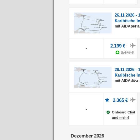
26.11.2026 - 
Karibische I
mit AIDAperla
2.199 €
-
2.475 €
28.11.2026 - 
Karibische I
mit AIDAdiva
2.365 €
-
Onboard Chat
und mehr!
Dezember 2026