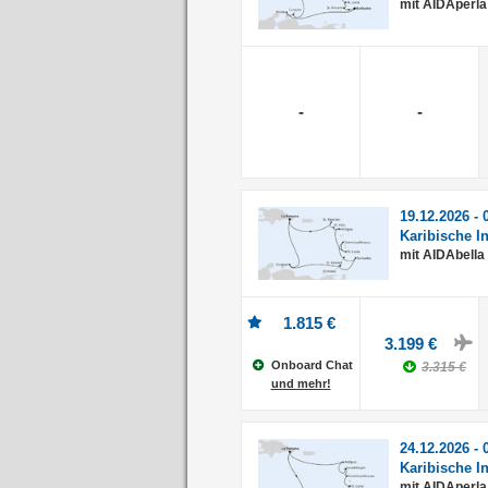
mit AIDAperla
-
-
19.12.2026 - 
Karibische I
mit AIDAbella
1.815 €
3.199 €
Onboard Chat
3.315 €
und mehr!
24.12.2026 - 
Karibische I
mit AIDAperla