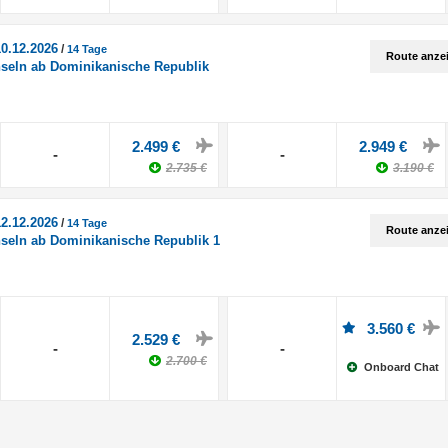
10.12.2026
/
14 Tage
Route anze
nseln ab Dominikanische Republik
2.499 €
2.949 €
-
-
2.735 €
3.190 €
12.12.2026
/
14 Tage
Route anze
nseln ab Dominikanische Republik 1
3.560 €
2.529 €
-
-
2.700 €
Onboard Chat