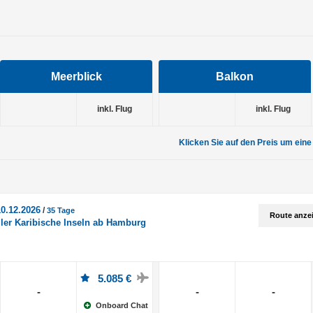
Meerblick
Balkon
inkl. Flug
inkl. Flug
Klicken Sie auf den Preis um eine
10.12.2026
/
35 Tage
Route anze
er Karibische Inseln ab Hamburg
5.085 €
-
-
-
Onboard Chat