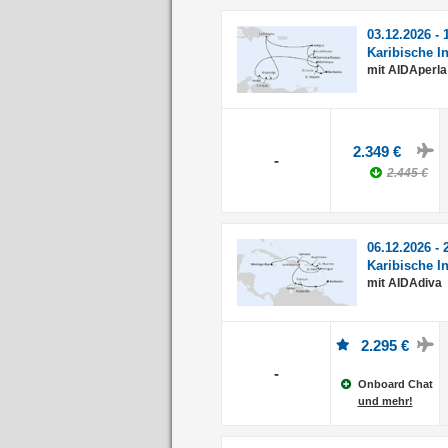
03.12.2026 - 
Karibische I
mit AIDAperla
2.349 €
-
2.445 €
06.12.2026 - 
Karibische I
mit AIDAdiva
2.295 €
-
Onboard Chat
und mehr!