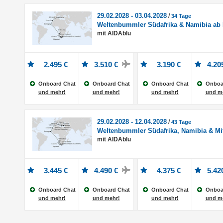
29.02.2028 - 03.04.2028
/
34 Tage
Weltenbummler Südafrika & Namibia ab 
mit AIDAblu
2.495 €
3.510 €
3.190 €
4.20
Onboard Chat
Onboard Chat
Onboard Chat
Onboa
und mehr!
und mehr!
und mehr!
und m
29.02.2028 - 12.04.2028
/
43 Tage
Weltenbummler Südafrika, Namibia & Mi
mit AIDAblu
3.445 €
4.490 €
4.375 €
5.42
Onboard Chat
Onboard Chat
Onboard Chat
Onboa
und mehr!
und mehr!
und mehr!
und m