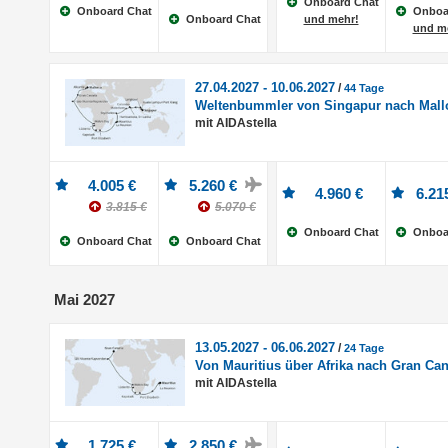
Onboard Chat
Onboard Chat
Onboa
Onboard Chat
und mehr!
und m
27.04.2027 - 10.06.2027
/
44 Tage
Weltenbummler von Singapur nach Mall
mit AIDAstella
4.005 €
5.260 €
4.960 €
6.21
3.815 €
5.070 €
Onboard Chat
Onboa
Onboard Chat
Onboard Chat
Mai 2027
13.05.2027 - 06.06.2027
/
24 Tage
Von Mauritius über Afrika nach Gran Can
mit AIDAstella
1.725 €
2.850 €