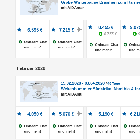
Große Winterpause Brasilien zum Karne
mit AIDAmar
8.455 €
9.07
6.595 €
7.215 €
8.755 €
9
Onboard Chat
Onboard Chat
Onboard Chat
Onboa
und mehr!
und mehr!
und mehr!
und m
Februar 2028
15.02.2028 - 03.04.2028
/
48 Tage
Weltenbummler Südafrika, Namibia & In
mit AIDAblu
4.050 €
5.070 €
5.190 €
6.21
Onboard Chat
Onboard Chat
Onboard Chat
Onboa
und mehr!
und mehr!
und mehr!
und m