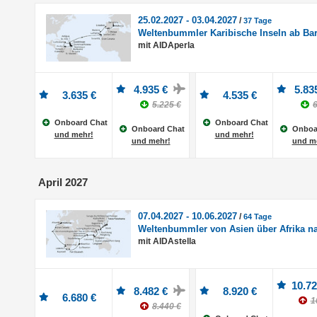
25.02.2027 - 03.04.2027
/
37 Tage
Weltenbummler Karibische Inseln ab Ba
mit AIDAperla
4.935 €
5.83
3.635 €
4.535 €
5.225 €
6
Onboard Chat
Onboard Chat
Onboard Chat
Onboa
und mehr!
und mehr!
und mehr!
und m
April 2027
07.04.2027 - 10.06.2027
/
64 Tage
Weltenbummler von Asien über Afrika n
mit AIDAstella
10.72
8.482 €
8.920 €
6.680 €
1
8.440 €