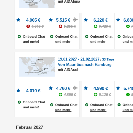
mit AIDAluna
4.905 €
5.515 €
6.220 €
6.83
4.645 €
5.255 €
6.420 €
7
Onboard Chat
Onboard Chat
Onboard Chat
Onboa
und mehr!
und mehr!
und mehr!
und m
19.01.2027 - 21.02.2027
/
33 Tage
Von Mauritius nach Hamburg
mit AIDAsol
4.760 €
4.990 €
5.74
4.010 €
4.855 €
5.125 €
5
Onboard Chat
Onboard Chat
Onboard Chat
Onboa
und mehr!
und mehr!
und mehr!
und m
Februar 2027