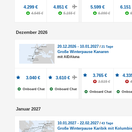
4.299 €
4.851 €
5.599 €
6.151
4.545 €
5.155 €
6.090 €
6
Dezember 2026
20.12.2026 - 10.01.2027
/
21 Tage
Große Winterpause Kanaren
mit AIDAluna
3.765 €
4.33
3.040 €
3.610 €
3.515 €
4
Onboard Chat
Onboard Chat
Onboard Chat
Onboa
Januar 2027
10.01.2027 - 22.02.2027
/
43 Tage
Große Winterpause Karibik mit Kolumbi