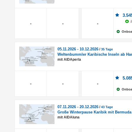
3.54
3
-
-
-
Onboa
05.11.2026 - 10.12.2026
/
35 Tage
Weltenbummler Karibische Inseln ab H
mit AIDAperla
5.08
-
-
-
Onboa
07.11.2026 - 20.12.2026
/
43 Tage
Große Winterpause Karibik mit Bermuda
mit AIDAluna