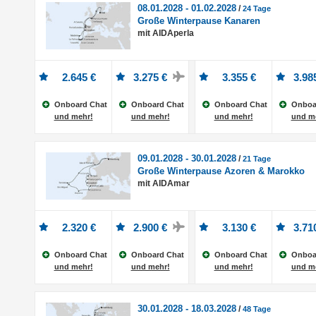
08.01.2028 - 01.02.2028
/
24 Tage
Große Winterpause Kanaren
mit AIDAperla
2.645 €
3.275 €
3.355 €
3.98
Onboard Chat
Onboard Chat
Onboard Chat
Onboa
und mehr!
und mehr!
und mehr!
und m
09.01.2028 - 30.01.2028
/
21 Tage
Große Winterpause Azoren & Marokko
mit AIDAmar
2.320 €
2.900 €
3.130 €
3.71
Onboard Chat
Onboard Chat
Onboard Chat
Onboa
und mehr!
und mehr!
und mehr!
und m
30.01.2028 - 18.03.2028
/
48 Tage