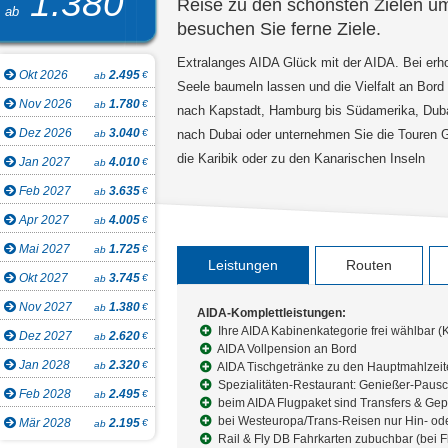
1.380
Reise zu den schönsten Zielen um
ab
besuchen Sie ferne Ziele.
Extralanges AIDA Glück mit der AIDA. Bei er
Okt 2026
2.495
€
ab
Seele baumeln lassen und die Vielfalt an Bor
Nov 2026
1.780
€
ab
nach Kapstadt, Hamburg bis Südamerika, Dub
Dez 2026
3.040
€
ab
nach Dubai oder unternehmen Sie die Touren G
die Karibik oder zu den Kanarischen Inseln
Jan 2027
4.010
€
ab
Feb 2027
3.635
€
ab
Apr 2027
4.005
€
ab
Mai 2027
1.725
€
ab
Leistungen
Routen
Okt 2027
3.745
€
ab
Nov 2027
1.380
€
ab
AIDA-Komplettleistungen:
Ihre AIDA Kabinenkategorie frei wählbar (
Dez 2027
2.620
€
ab
AIDA Vollpension an Bord
Jan 2028
2.320
€
ab
AIDA Tischgetränke zu den Hauptmahlzei
Spezialitäten-Restaurant: Genießer-Pausc
Feb 2028
2.495
€
ab
beim AIDA Flugpaket sind Transfers & Gep
bei Westeuropa/Trans-Reisen nur Hin- ode
Mär 2028
2.195
€
ab
Rail & Fly DB Fahrkarten zubuchbar (bei