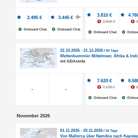
3.810 €
4.76
2.495 €
3.445 €
3.590 €
4
Onboard Chat
Onboard Chat
Onboard Chat
Onboa
22.10.2026 - 21.12.2026
/
60 Tage
Weltenbummler Mittelmeer, Afrika & Ind
mit AIDAstella
7.620 €
8.58
7.190 €
8
-
-
Onboard Chat
Onboa
November 2026
01.11.2026 - 20.11.2026
/
19 Tage
Von Mallorca über Namibia nach Kapsta