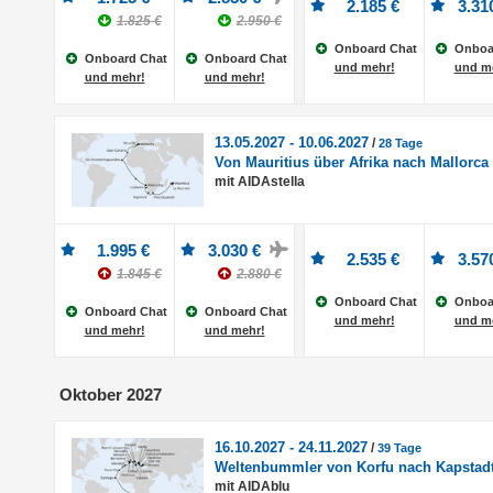
2.185 €
3.31
1.825 €
2.950 €
Onboard Chat
Onboa
Onboard Chat
Onboard Chat
und mehr!
und m
und mehr!
und mehr!
13.05.2027 - 10.06.2027
/
28 Tage
Von Mauritius über Afrika nach Mallorca
mit AIDAstella
1.995 €
3.030 €
2.535 €
3.57
1.845 €
2.880 €
Onboard Chat
Onboa
Onboard Chat
Onboard Chat
und mehr!
und m
und mehr!
und mehr!
Oktober 2027
16.10.2027 - 24.11.2027
/
39 Tage
Weltenbummler von Korfu nach Kapstad
mit AIDAblu