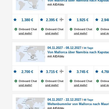
Von Mallorca über Namibia nach Kapstad
mit AIDAblu
1.380 €
2.395 €
1.925 €
2.94
Onboard Chat
Onboard Chat
Onboard Chat
Onboa
und mehr!
und mehr!
und mehr!
und m
04.11.2027 - 08.12.2027
/
34 Tage
Von Mallorca über Namibia nach Kapstad
mit AIDAblu
2.700 €
3.715 €
3.745 €
4.76
Onboard Chat
Onboard Chat
Onboard Chat
Onboa
und mehr!
und mehr!
und mehr!
und m
04.11.2027 - 22.12.2027
/
48 Tage
Weltenbummler von Mallorca nach Mauri
mit AIDAblu