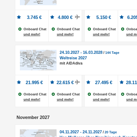
3.745 €
4.800 €
5.150 €
6.20
Onboard Chat
Onboard Chat
Onboard Chat
Onboa
und mehr!
und mehr!
und mehr!
und m
24.10.2027 - 16.03.2028
/
144 Tage
Weltreise 2027
mit AIDAdiva
21.995 €
22.615 €
27.495 €
28.11
Onboard Chat
Onboard Chat
Onboard Chat
Onboa
und mehr!
und mehr!
und mehr!
und m
November 2027
04.11.2027 - 24.11.2027
/
20 Tage