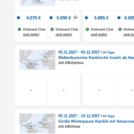
4.070 €
5.090 €
5.885 €
6.90
Onboard Chat
Onboard Chat
Onboard Chat
Onboa
und mehr!
und mehr!
und mehr!
und m
05.11.2027 - 09.12.2027
/
34 Tage
Weltenbummler Karibische Inseln ab H
mit AIDAprima
-
-
-
-
05.11.2027 - 19.12.2027
/
44 Tage
Große Winterpause Karibik mit Amazon
mit AIDAmar