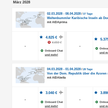
März 2028
02.03.2028 - 08.04.2028
/
37 Tage
Weltenbummler Karibische Inseln ab Do
mit AIDAprima
4.825 €
5.37
4.650 €
-
-
Onboa
Onboard Chat
und m
und mehr!
04.03.2028 - 01.04.2028
/
28 Tage
Von der Dom. Republik über die Azore
mit AIDAbella
3.040 €
3.89
-
-
Onboard Chat
Onboa
und mehr!
und m