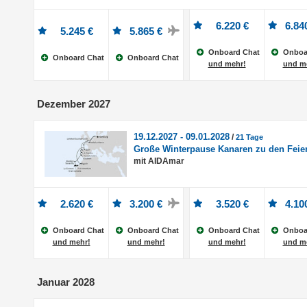
6.220 €
6.84
5.245 €
5.865 €
Onboard Chat
Onboa
Onboard Chat
Onboard Chat
und mehr!
und m
Dezember 2027
19.12.2027 - 09.01.2028
/
21 Tage
Große Winterpause Kanaren zu den Feie
mit AIDAmar
2.620 €
3.200 €
3.520 €
4.10
Onboard Chat
Onboard Chat
Onboard Chat
Onboa
und mehr!
und mehr!
und mehr!
und m
Januar 2028