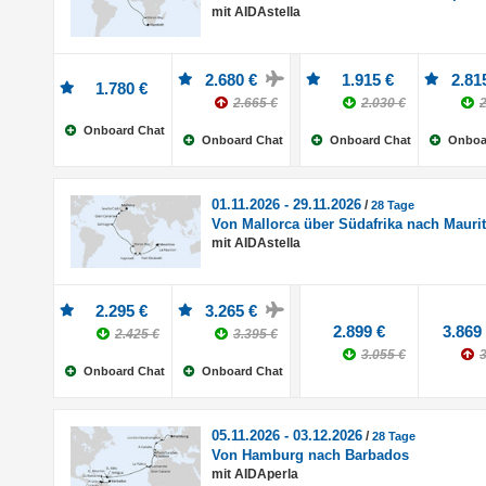
mit AIDAstella
2.680 €
1.915 €
2.81
1.780 €
2.665 €
2.030 €
2
Onboard Chat
Onboard Chat
Onboard Chat
Onboa
01.11.2026 - 29.11.2026
/
28 Tage
Von Mallorca über Südafrika nach Maurit
mit AIDAstella
2.295 €
3.265 €
2.899 €
3.869
2.425 €
3.395 €
3.055 €
3
Onboard Chat
Onboard Chat
05.11.2026 - 03.12.2026
/
28 Tage
Von Hamburg nach Barbados
mit AIDAperla