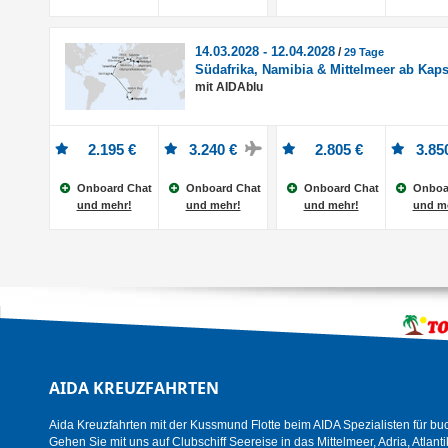
14.03.2028 - 12.04.2028
/
29 Tage
Südafrika, Namibia & Mittelmeer ab Kaps
mit AIDAblu
2.195 €
3.240 €
2.805 €
3.85
Onboard Chat
Onboard Chat
Onboard Chat
Onboa
und mehr!
und mehr!
und mehr!
und m
AIDA KREUZFAHRTEN
Aida Kreuzfahrten mit der Kussmund Flotte beim AIDA Spezialisten für bu
Gehen Sie mit uns auf Clubschiff Seereise in das Mittelmeer, Adria, Atlanti