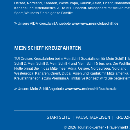
Ostsee, Nordland, Kanaren, Westeuropa, Karibik, Asien, Orient, Nordamer
Kanada und Mittelamerika. AIDA ist Clubschiff- atmosphäre mit viel Animat
Sport, Wellness für die ganze Familie.
»
Unsere AIDA Kreuzfahrt Angebote
www.www.meinclubschiff.de
MEIN SCHIFF KREUZFAHRTEN
TUI Cruises Kreuzfahrten beim MeinSchiff Spezialisten für Mein Schiff 1, 
Schiff 2, Mein Schiff 3, Mein Schiff 4 und Mein Schiff 5 buchen. Die Wohlfü
Flotte bringt Sie in das Mittelmeer, Adria, Ostsee, Nordeuropa, Nordland,
Westeuropa, Kanaren, Orient, Dubai, Asien und Karibik mit Mittelamerika.
Kreuzfahrterlebnis zum Premium All inklusive Konzept wird Sie begeistern
»
Unsere Mein-Schiff Angebote
www.www.meinschiffbuchen.de
STARTSEITE
|
PAUSCHALREISEN
|
KREUZ
© 2026 Touristic-Center - Frauenmark