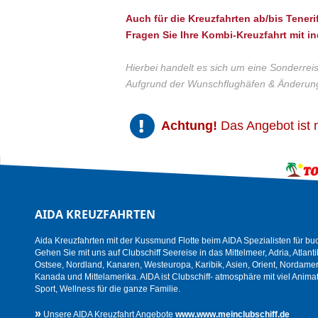
Auch für die Kreuzfahrten ab/bis Teneri
Fragen Sie Ihre Kombi-Kreuzfahrt mit i
Hierbei handelt es sich um eine Sonderreis
Aufgrund der Wunschflughäfen & Änderung
Achtung!
Das Angebot ist n
AIDA KREUZFAHRTEN
Aida Kreuzfahrten mit der Kussmund Flotte beim AIDA Spezialisten für bu
Gehen Sie mit uns auf Clubschiff Seereise in das Mittelmeer, Adria, Atlanti
Ostsee, Nordland, Kanaren, Westeuropa, Karibik, Asien, Orient, Nordamer
Kanada und Mittelamerika. AIDA ist Clubschiff- atmosphäre mit viel Animat
Sport, Wellness für die ganze Familie.
»
Unsere AIDA Kreuzfahrt Angebote
www.www.meinclubschiff.de