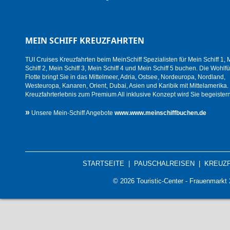
MEIN SCHIFF KREUZFAHRTEN
TUI Cruises Kreuzfahrten beim MeinSchiff Spezialisten für Mein Schiff 1, 
Schiff 2, Mein Schiff 3, Mein Schiff 4 und Mein Schiff 5 buchen. Die Wohlfü
Flotte bringt Sie in das Mittelmeer, Adria, Ostsee, Nordeuropa, Nordland,
Westeuropa, Kanaren, Orient, Dubai, Asien und Karibik mit Mittelamerika.
Kreuzfahrterlebnis zum Premium All inklusive Konzept wird Sie begeistern
»
Unsere Mein-Schiff Angebote
www.www.meinschiffbuchen.de
STARTSEITE
|
PAUSCHALREISEN
|
KREUZ
© 2026 Touristic-Center - Frauenmark