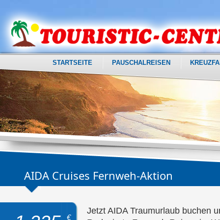
STARTSEITE
PAUSCHALREISEN
KREUZFA
AIDA Cruises Fernweh-Aktion
Jetzt AIDA Traumurlaub buchen un
€