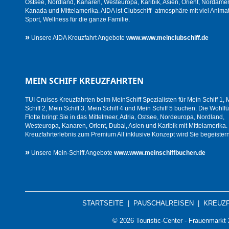
Ostsee, Nordland, Kanaren, Westeuropa, Karibik, Asien, Orient, Nordamer
Kanada und Mittelamerika. AIDA ist Clubschiff- atmosphäre mit viel Animat
Sport, Wellness für die ganze Familie.
»
Unsere AIDA Kreuzfahrt Angebote
www.www.meinclubschiff.de
MEIN SCHIFF KREUZFAHRTEN
TUI Cruises Kreuzfahrten beim MeinSchiff Spezialisten für Mein Schiff 1, 
Schiff 2, Mein Schiff 3, Mein Schiff 4 und Mein Schiff 5 buchen. Die Wohlfü
Flotte bringt Sie in das Mittelmeer, Adria, Ostsee, Nordeuropa, Nordland,
Westeuropa, Kanaren, Orient, Dubai, Asien und Karibik mit Mittelamerika.
Kreuzfahrterlebnis zum Premium All inklusive Konzept wird Sie begeistern
»
Unsere Mein-Schiff Angebote
www.www.meinschiffbuchen.de
STARTSEITE
|
PAUSCHALREISEN
|
KREUZ
© 2026 Touristic-Center - Frauenmark