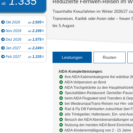
1.335
Reduzierte Fernweh-Reisen im Wi
ab
Traumhafte Kreuzfahrten im Winter 2026/27 zu
Transreisen, Karibik oder Asien oder – freuen
Okt 2026
2.505
€
ab
bis 5.August.
Nov 2026
2.199
€
ab
Dez 2026
1.575
€
ab
Jan 2027
2.249
€
ab
Feb 2027
1.335
€
Leistungen
Routen
ab
AIDA-Komplettleistungen:
Ihre AIDA Kabinenkategorie frei wählbar (
AIDA Vollpension an Bord
AIDA Tischgetränke zu den Hauptmahlzei
Spezialitäten-Restaurant: Genießer-Pausc
beim AIDA Flugpaket sind Transfers & Gep
bei Westeuropa/Trans-Reisen nur Hin- ode
Rail & Fly DB Fahrkarten zubuchbar (bei
alle Trinkgelder, Hafentaxen, Ein- und Au
Besuch der AIDA Abendveranstaltungen 
Nutzung der meisten AIDA Bord-Einrichtung
AIDA-Kinderermäßigung von 2 - 15 Jahre