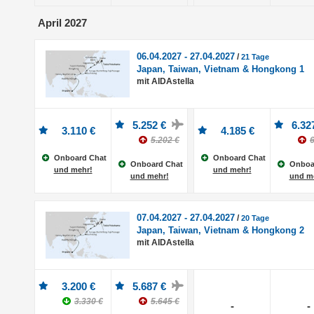
April 2027
06.04.2027 - 27.04.2027
/
21 Tage
Japan, Taiwan, Vietnam & Hongkong 1
mit AIDAstella
5.252 €
6.32
3.110 €
4.185 €
5.202 €
6
Onboard Chat
Onboard Chat
Onboard Chat
Onboa
und mehr!
und mehr!
und mehr!
und m
07.04.2027 - 27.04.2027
/
20 Tage
Japan, Taiwan, Vietnam & Hongkong 2
mit AIDAstella
3.200 €
5.687 €
3.330 €
5.645 €
-
-