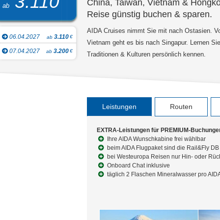
3.110
China, Taiwan, Vietnam & Hongk
ab
Reise günstig buchen & sparen.
AIDA Cruises nimmt Sie mit nach Ostasien. V
06.04.2027
3.110
€
ab
Vietnam geht es bis nach Singapur. Lernen Sie 
07.04.2027
3.200
€
ab
Traditionen & Kulturen persönlich kennen.
Leistungen
Routen
EXTRA-Leistungen für PREMIUM-Buchunge
Ihre AIDA Wunschkabine frei wählbar
beim AIDA Flugpaket sind die Rail&Fly DB 
bei Westeuropa Reisen nur Hin- oder Rück
Onboard Chat inklusive
täglich 2 Flaschen Mineralwasser pro AID