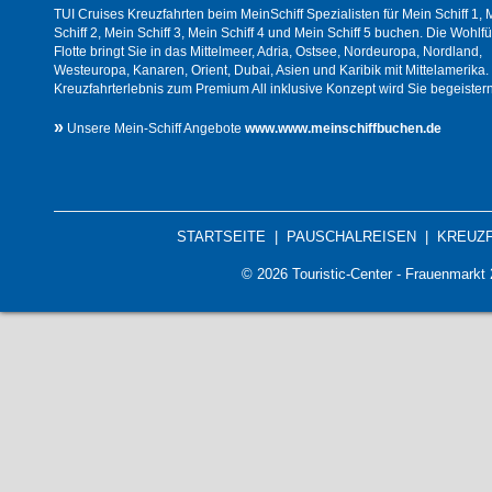
TUI Cruises Kreuzfahrten beim MeinSchiff Spezialisten für Mein Schiff 1, 
Schiff 2, Mein Schiff 3, Mein Schiff 4 und Mein Schiff 5 buchen. Die Wohlfü
Flotte bringt Sie in das Mittelmeer, Adria, Ostsee, Nordeuropa, Nordland,
Westeuropa, Kanaren, Orient, Dubai, Asien und Karibik mit Mittelamerika.
Kreuzfahrterlebnis zum Premium All inklusive Konzept wird Sie begeistern
»
Unsere Mein-Schiff Angebote
www.www.meinschiffbuchen.de
STARTSEITE
|
PAUSCHALREISEN
|
KREUZ
© 2026 Touristic-Center - Frauenmark