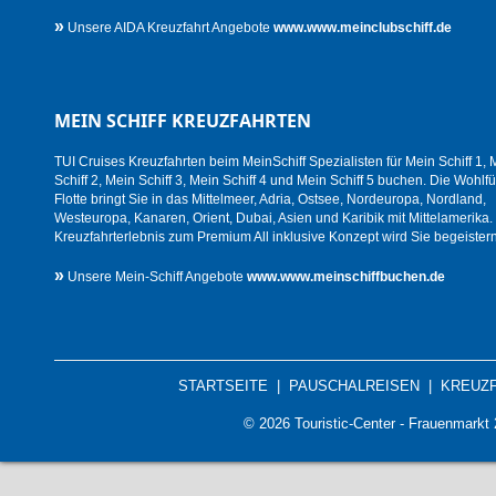
»
Unsere AIDA Kreuzfahrt Angebote
www.www.meinclubschiff.de
MEIN SCHIFF KREUZFAHRTEN
TUI Cruises Kreuzfahrten beim MeinSchiff Spezialisten für Mein Schiff 1, 
Schiff 2, Mein Schiff 3, Mein Schiff 4 und Mein Schiff 5 buchen. Die Wohlfü
Flotte bringt Sie in das Mittelmeer, Adria, Ostsee, Nordeuropa, Nordland,
Westeuropa, Kanaren, Orient, Dubai, Asien und Karibik mit Mittelamerika.
Kreuzfahrterlebnis zum Premium All inklusive Konzept wird Sie begeistern
»
Unsere Mein-Schiff Angebote
www.www.meinschiffbuchen.de
STARTSEITE
|
PAUSCHALREISEN
|
KREUZ
© 2026 Touristic-Center - Frauenmark