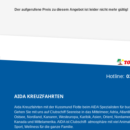
Der aufgerufene Preis zu diesem Angebot ist leider nicht mehr gültig!
Hotline:
0
AIDA KREUZFAHRTEN
Aida Kreuzfahrten mit der Kussmund Flotte beim AIDA Spezialisten für bu
Gehen Sie mit uns auf Clubschiff Seereise in das Mittelmeer, Adria, Atlanti
Ostsee, Nordland, Kanaren, Westeuropa, Karibik, Asien, Orient, Nordamer
Kanada und Mittelamerika. AIDA ist Clubschiff- atmosphäre mit viel Animat
Sport, Wellness für die ganze Familie.