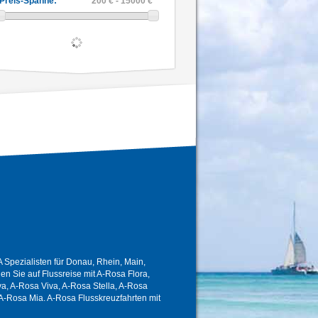
Preis-Spanne:
200 € - 15000 €
Spezialisten für Donau, Rhein, Main,
 Sie auf Flussreise mit A-Rosa Flora,
a, A-Rosa Viva, A-Rosa Stella, A-Rosa
A-Rosa Mia. A-Rosa Flusskreuzfahrten mit