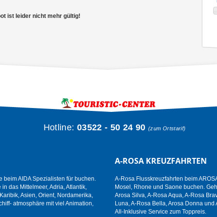
 ist leider nicht mehr gültig!
Hotline:
03522 - 50 24 90
(zum Ortstarif)
A-ROSA KREUZFAHRTEN
e beim AIDA Spezialisten für buchen.
A-Rosa Flusskreuzfahrten beim AROSA 
n das Mittelmeer, Adria, Atlantik,
Mosel, Rhone und Saone buchen. Gehen
aribik, Asien, Orient, Nordamerika,
Arosa Silva, A-Rosa Aqua, A-Rosa Brav
hiff- atmosphäre mit viel Animation,
Luna, A-Rosa Bella, Arosa Donna und 
All-Inklusive Service zum Toppreis.