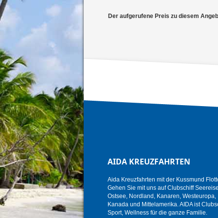
Der aufgerufene Preis zu diesem Angebot
AIDA KREUZFAHRTEN
Aida Kreuzfahrten mit der Kussmund Flott
Gehen Sie mit uns auf Clubschiff Seereise i
Ostsee, Nordland, Kanaren, Westeuropa, K
Kanada und Mittelamerika. AIDA ist Clubsc
Sport, Wellness für die ganze Familie.