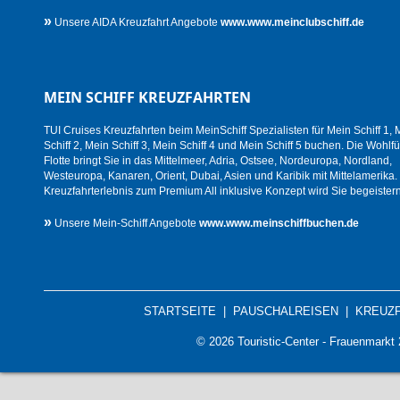
»
Unsere AIDA Kreuzfahrt Angebote
www.www.meinclubschiff.de
MEIN SCHIFF KREUZFAHRTEN
TUI Cruises Kreuzfahrten beim MeinSchiff Spezialisten für Mein Schiff 1, 
Schiff 2, Mein Schiff 3, Mein Schiff 4 und Mein Schiff 5 buchen. Die Wohlfü
Flotte bringt Sie in das Mittelmeer, Adria, Ostsee, Nordeuropa, Nordland,
Westeuropa, Kanaren, Orient, Dubai, Asien und Karibik mit Mittelamerika.
Kreuzfahrterlebnis zum Premium All inklusive Konzept wird Sie begeistern
»
Unsere Mein-Schiff Angebote
www.www.meinschiffbuchen.de
STARTSEITE
|
PAUSCHALREISEN
|
KREUZ
© 2026 Touristic-Center - Frauenmark