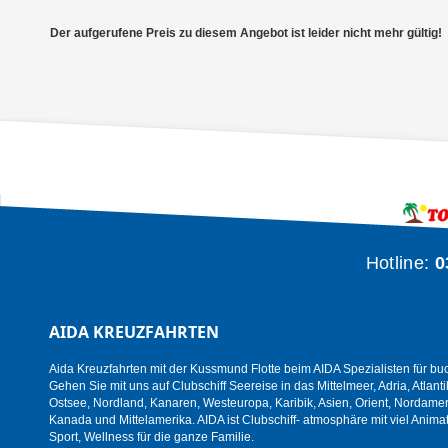
Der aufgerufene Preis zu diesem Angebot ist leider nicht mehr gültig!
Hotline:
0
AIDA KREUZFAHRTEN
Aida Kreuzfahrten mit der Kussmund Flotte beim AIDA Spezialisten für bu
Gehen Sie mit uns auf Clubschiff Seereise in das Mittelmeer, Adria, Atlanti
Ostsee, Nordland, Kanaren, Westeuropa, Karibik, Asien, Orient, Nordamer
Kanada und Mittelamerika. AIDA ist Clubschiff- atmosphäre mit viel Animat
Sport, Wellness für die ganze Familie.