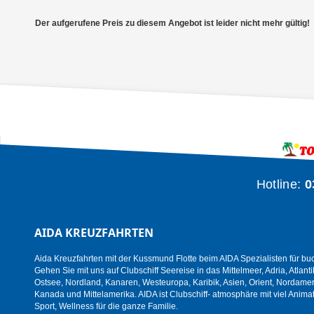
Der aufgerufene Preis zu diesem Angebot ist leider nicht mehr gültig!
Hotline:
0
AIDA KREUZFAHRTEN
Aida Kreuzfahrten mit der Kussmund Flotte beim AIDA Spezialisten für bu
Gehen Sie mit uns auf Clubschiff Seereise in das Mittelmeer, Adria, Atlanti
Ostsee, Nordland, Kanaren, Westeuropa, Karibik, Asien, Orient, Nordamer
Kanada und Mittelamerika. AIDA ist Clubschiff- atmosphäre mit viel Animat
Sport, Wellness für die ganze Familie.