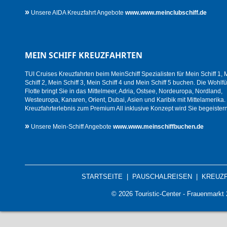
»
Unsere AIDA Kreuzfahrt Angebote
www.www.meinclubschiff.de
MEIN SCHIFF KREUZFAHRTEN
TUI Cruises Kreuzfahrten beim MeinSchiff Spezialisten für Mein Schiff 1, 
Schiff 2, Mein Schiff 3, Mein Schiff 4 und Mein Schiff 5 buchen. Die Wohlfü
Flotte bringt Sie in das Mittelmeer, Adria, Ostsee, Nordeuropa, Nordland,
Westeuropa, Kanaren, Orient, Dubai, Asien und Karibik mit Mittelamerika.
Kreuzfahrterlebnis zum Premium All inklusive Konzept wird Sie begeistern
»
Unsere Mein-Schiff Angebote
www.www.meinschiffbuchen.de
STARTSEITE
|
PAUSCHALREISEN
|
KREUZ
© 2026 Touristic-Center - Frauenmark