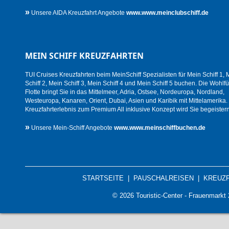
»
Unsere AIDA Kreuzfahrt Angebote
www.www.meinclubschiff.de
MEIN SCHIFF KREUZFAHRTEN
TUI Cruises Kreuzfahrten beim MeinSchiff Spezialisten für Mein Schiff 1, 
Schiff 2, Mein Schiff 3, Mein Schiff 4 und Mein Schiff 5 buchen. Die Wohlfü
Flotte bringt Sie in das Mittelmeer, Adria, Ostsee, Nordeuropa, Nordland,
Westeuropa, Kanaren, Orient, Dubai, Asien und Karibik mit Mittelamerika.
Kreuzfahrterlebnis zum Premium All inklusive Konzept wird Sie begeistern
»
Unsere Mein-Schiff Angebote
www.www.meinschiffbuchen.de
STARTSEITE
|
PAUSCHALREISEN
|
KREUZ
© 2026 Touristic-Center - Frauenmark