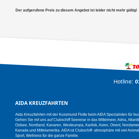
Der aufgerufene Preis zu diesem Angebot ist leider nicht mehr gültig!
Hotline:
0
AIDA KREUZFAHRTEN
Aida Kreuzfahrten mit der Kussmund Flotte beim AIDA Spezialisten für bu
Gehen Sie mit uns auf Clubschiff Seereise in das Mittelmeer, Adria, Atlanti
Ostsee, Nordland, Kanaren, Westeuropa, Karibik, Asien, Orient, Nordamer
Kanada und Mittelamerika. AIDA ist Clubschiff- atmosphäre mit viel Animat
Sport, Wellness für die ganze Familie.