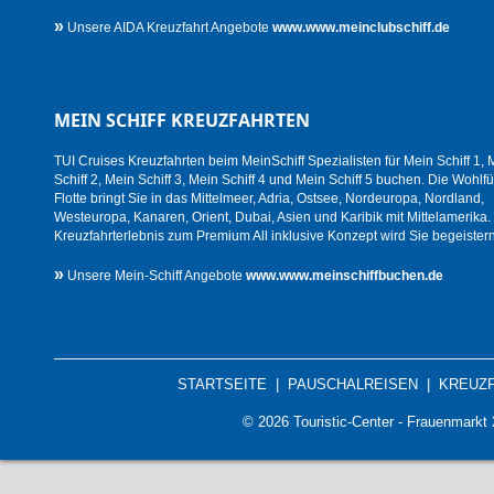
»
Unsere AIDA Kreuzfahrt Angebote
www.www.meinclubschiff.de
MEIN SCHIFF KREUZFAHRTEN
TUI Cruises Kreuzfahrten beim MeinSchiff Spezialisten für Mein Schiff 1, 
Schiff 2, Mein Schiff 3, Mein Schiff 4 und Mein Schiff 5 buchen. Die Wohlfü
Flotte bringt Sie in das Mittelmeer, Adria, Ostsee, Nordeuropa, Nordland,
Westeuropa, Kanaren, Orient, Dubai, Asien und Karibik mit Mittelamerika.
Kreuzfahrterlebnis zum Premium All inklusive Konzept wird Sie begeistern
»
Unsere Mein-Schiff Angebote
www.www.meinschiffbuchen.de
STARTSEITE
|
PAUSCHALREISEN
|
KREUZ
© 2026 Touristic-Center - Frauenmark