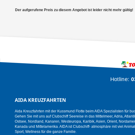
Der aufgerufene Preis zu diesem Angebot ist leider nicht mehr gültig!
Hotline:
0
AIDA KREUZFAHRTEN
Aida Kreuzfahrten mit der Kussmund Flotte beim AIDA Spezialisten für bu
Gehen Sie mit uns auf Clubschiff Seereise in das Mittelmeer, Adria, Atlanti
Ostsee, Nordland, Kanaren, Westeuropa, Karibik, Asien, Orient, Nordamer
Kanada und Mittelamerika. AIDA ist Clubschiff- atmosphäre mit viel Animat
Sport, Wellness für die ganze Familie.