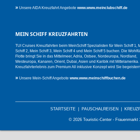
»
Unsere AIDA Kreuzfahrt Angebote
www.www.meinclubschiff.de
MEIN SCHIFF KREUZFAHRTEN
TUI Cruises Kreuzfahrten beim MeinSchiff Spezialisten für Mein Schiff 1, 
Schiff 2, Mein Schiff 3, Mein Schiff 4 und Mein Schiff 5 buchen. Die Wohlfü
Flotte bringt Sie in das Mittelmeer, Adria, Ostsee, Nordeuropa, Nordland,
Westeuropa, Kanaren, Orient, Dubai, Asien und Karibik mit Mittelamerika.
Kreuzfahrterlebnis zum Premium All inklusive Konzept wird Sie begeistern
»
Unsere Mein-Schiff Angebote
www.www.meinschiffbuchen.de
STARTSEITE
|
PAUSCHALREISEN
|
KREUZ
© 2026 Touristic-Center - Frauenmark