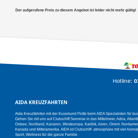
Der aufgerufene Preis zu diesem Angebot ist leider nicht mehr gültig!
Hotline:
0
AIDA KREUZFAHRTEN
Aida Kreuzfahrten mit der Kussmund Flotte beim AIDA Spezialisten für bu
Gehen Sie mit uns auf Clubschiff Seereise in das Mittelmeer, Adria, Atlanti
Ostsee, Nordland, Kanaren, Westeuropa, Karibik, Asien, Orient, Nordamer
Kanada und Mittelamerika. AIDA ist Clubschiff- atmosphäre mit viel Animat
Sport, Wellness für die ganze Familie.