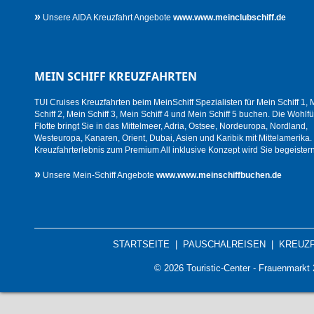
»
Unsere AIDA Kreuzfahrt Angebote
www.www.meinclubschiff.de
MEIN SCHIFF KREUZFAHRTEN
TUI Cruises Kreuzfahrten beim MeinSchiff Spezialisten für Mein Schiff 1, 
Schiff 2, Mein Schiff 3, Mein Schiff 4 und Mein Schiff 5 buchen. Die Wohlfü
Flotte bringt Sie in das Mittelmeer, Adria, Ostsee, Nordeuropa, Nordland,
Westeuropa, Kanaren, Orient, Dubai, Asien und Karibik mit Mittelamerika.
Kreuzfahrterlebnis zum Premium All inklusive Konzept wird Sie begeistern
»
Unsere Mein-Schiff Angebote
www.www.meinschiffbuchen.de
STARTSEITE
|
PAUSCHALREISEN
|
KREUZ
© 2026 Touristic-Center - Frauenmark