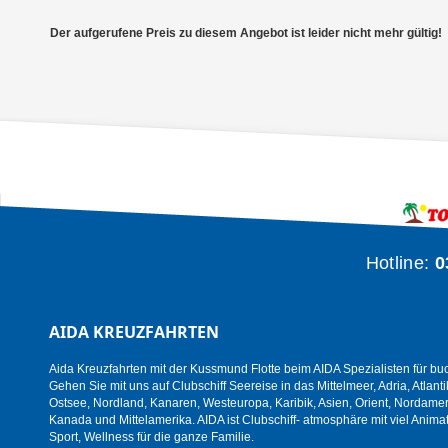
Der aufgerufene Preis zu diesem Angebot ist leider nicht mehr gültig!
Hotline:
0
AIDA KREUZFAHRTEN
Aida Kreuzfahrten mit der Kussmund Flotte beim AIDA Spezialisten für bu
Gehen Sie mit uns auf Clubschiff Seereise in das Mittelmeer, Adria, Atlanti
Ostsee, Nordland, Kanaren, Westeuropa, Karibik, Asien, Orient, Nordamer
Kanada und Mittelamerika. AIDA ist Clubschiff- atmosphäre mit viel Animat
Sport, Wellness für die ganze Familie.