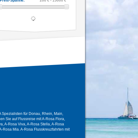
Preis-Spanne:
200 € - 15000 €
Spezialisten für Donau, Rhein, Main,
 Sie auf Flussreise mit A-Rosa Flora,
a, A-Rosa Viva, A-Rosa Stella, A-Rosa
A-Rosa Mia. A-Rosa Flusskreuzfahrten mit