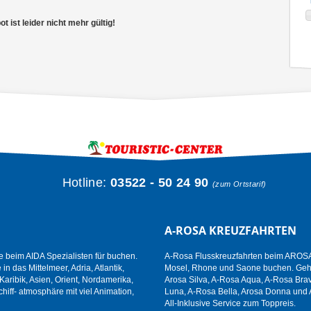
 ist leider nicht mehr gültig!
Hotline:
03522 - 50 24 90
(zum Ortstarif)
A-ROSA KREUZFAHRTEN
e beim AIDA Spezialisten für buchen.
A-Rosa Flusskreuzfahrten beim AROSA 
n das Mittelmeer, Adria, Atlantik,
Mosel, Rhone und Saone buchen. Gehen
aribik, Asien, Orient, Nordamerika,
Arosa Silva, A-Rosa Aqua, A-Rosa Brav
hiff- atmosphäre mit viel Animation,
Luna, A-Rosa Bella, Arosa Donna und 
All-Inklusive Service zum Toppreis.