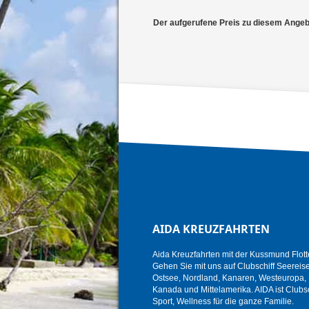
Der aufgerufene Preis zu diesem Angebot
AIDA KREUZFAHRTEN
Aida Kreuzfahrten mit der Kussmund Flott
Gehen Sie mit uns auf Clubschiff Seereise i
Ostsee, Nordland, Kanaren, Westeuropa, K
Kanada und Mittelamerika. AIDA ist Clubsc
Sport, Wellness für die ganze Familie.