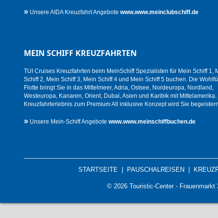
»
Unsere AIDA Kreuzfahrt Angebote
www.www.meinclubschiff.de
MEIN SCHIFF KREUZFAHRTEN
TUI Cruises Kreuzfahrten beim MeinSchiff Spezialisten für Mein Schiff 1, 
Schiff 2, Mein Schiff 3, Mein Schiff 4 und Mein Schiff 5 buchen. Die Wohlfü
Flotte bringt Sie in das Mittelmeer, Adria, Ostsee, Nordeuropa, Nordland,
Westeuropa, Kanaren, Orient, Dubai, Asien und Karibik mit Mittelamerika.
Kreuzfahrterlebnis zum Premium All inklusive Konzept wird Sie begeistern
»
Unsere Mein-Schiff Angebote
www.www.meinschiffbuchen.de
STARTSEITE
|
PAUSCHALREISEN
|
KREUZ
© 2026 Touristic-Center - Frauenmark