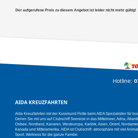
Der aufgerufene Preis zu diesem Angebot ist leider nicht mehr gültig!
Hotline:
0
AIDA KREUZFAHRTEN
Aida Kreuzfahrten mit der Kussmund Flotte beim AIDA Spezialisten für bu
Gehen Sie mit uns auf Clubschiff Seereise in das Mittelmeer, Adria, Atlanti
Ostsee, Nordland, Kanaren, Westeuropa, Karibik, Asien, Orient, Nordamer
Kanada und Mittelamerika. AIDA ist Clubschiff- atmosphäre mit viel Animat
Sport, Wellness für die ganze Familie.