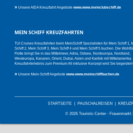
»
Unsere AIDA Kreuzfahrt Angebote
www.www.meinclubschiff.de
MEIN SCHIFF KREUZFAHRTEN
TUI Cruises Kreuzfahrten beim MeinSchiff Spezialisten für Mein Schiff 1, 
Schiff 2, Mein Schiff 3, Mein Schiff 4 und Mein Schiff 5 buchen. Die Wohlfü
Flotte bringt Sie in das Mittelmeer, Adria, Ostsee, Nordeuropa, Nordland,
Westeuropa, Kanaren, Orient, Dubai, Asien und Karibik mit Mittelamerika.
Kreuzfahrterlebnis zum Premium All inklusive Konzept wird Sie begeistern
»
Unsere Mein-Schiff Angebote
www.www.meinschiffbuchen.de
STARTSEITE
|
PAUSCHALREISEN
|
KREUZ
© 2026 Touristic-Center - Frauenmark