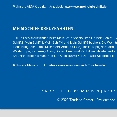
»
Unsere AIDA Kreuzfahrt Angebote
www.www.meinclubschiff.de
MEIN SCHIFF KREUZFAHRTEN
TUI Cruises Kreuzfahrten beim MeinSchiff Spezialisten für Mein Schiff 1, 
Schiff 2, Mein Schiff 3, Mein Schiff 4 und Mein Schiff 5 buchen. Die Wohlfü
Flotte bringt Sie in das Mittelmeer, Adria, Ostsee, Nordeuropa, Nordland,
Westeuropa, Kanaren, Orient, Dubai, Asien und Karibik mit Mittelamerika.
Kreuzfahrterlebnis zum Premium All inklusive Konzept wird Sie begeistern
»
Unsere Mein-Schiff Angebote
www.www.meinschiffbuchen.de
STARTSEITE
|
PAUSCHALREISEN
|
KREUZ
© 2026 Touristic-Center - Frauenmark