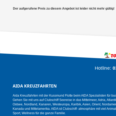
Der aufgerufene Preis zu diesem Angebot ist leider nicht mehr gültig!
Hotline:
0
AIDA KREUZFAHRTEN
Aida Kreuzfahrten mit der Kussmund Flotte beim AIDA Spezialisten für bu
Gehen Sie mit uns auf Clubschiff Seereise in das Mittelmeer, Adria, Atlanti
Ostsee, Nordland, Kanaren, Westeuropa, Karibik, Asien, Orient, Nordamer
Kanada und Mittelamerika. AIDA ist Clubschiff- atmosphäre mit viel Animat
Sport, Wellness für die ganze Familie.