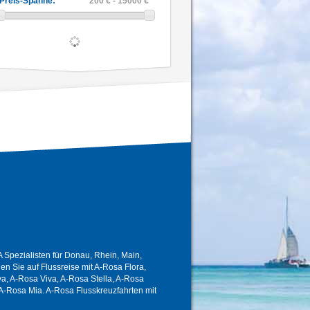
Preis-Spanne:
200 € - 15000 €
Spezialisten für Donau, Rhein, Main,
 Sie auf Flussreise mit A-Rosa Flora,
a, A-Rosa Viva, A-Rosa Stella, A-Rosa
A-Rosa Mia. A-Rosa Flusskreuzfahrten mit