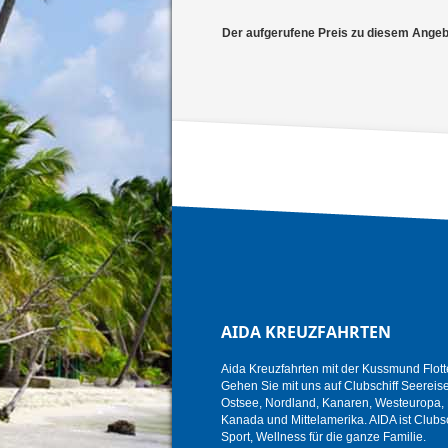
Der aufgerufene Preis zu diesem Angebot
AIDA KREUZFAHRTEN
Aida Kreuzfahrten mit der Kussmund Flott
Gehen Sie mit uns auf Clubschiff Seereise i
Ostsee, Nordland, Kanaren, Westeuropa, K
Kanada und Mittelamerika. AIDA ist Clubsc
Sport, Wellness für die ganze Familie.