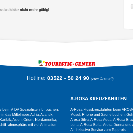
 ist leider nicht mehr gültig!
Hotline:
03522 - 50 24 90
(zum Ortstarif)
A-ROSA KREUZFAHRTEN
e beim AIDA Spezialisten für buchen.
A-Rosa Flusskreuzfahrten beim AROSA 
n das Mittelmeer, Adria, Atlantik,
Mosel, Rhone und Saone buchen. Gehen
aribik, Asien, Orient, Nordamerika,
Arosa Silva, A-Rosa Aqua, A-Rosa Brav
hiff- atmosphäre mit viel Animation,
Luna, A-Rosa Bella, Arosa Donna und 
All-Inklusive Service zum Toppreis.