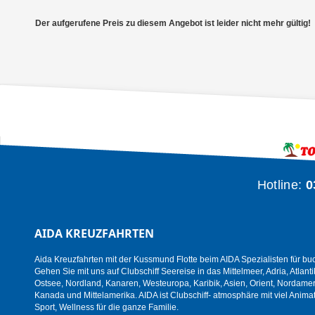
Der aufgerufene Preis zu diesem Angebot ist leider nicht mehr gültig!
Hotline:
0
AIDA KREUZFAHRTEN
Aida Kreuzfahrten mit der Kussmund Flotte beim AIDA Spezialisten für bu
Gehen Sie mit uns auf Clubschiff Seereise in das Mittelmeer, Adria, Atlanti
Ostsee, Nordland, Kanaren, Westeuropa, Karibik, Asien, Orient, Nordamer
Kanada und Mittelamerika. AIDA ist Clubschiff- atmosphäre mit viel Animat
Sport, Wellness für die ganze Familie.