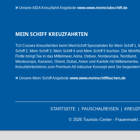
»
Unsere AIDA Kreuzfahrt Angebote
www.www.meinclubschiff.de
MEIN SCHIFF KREUZFAHRTEN
TUI Cruises Kreuzfahrten beim MeinSchiff Spezialisten für Mein Schiff 1, 
Schiff 2, Mein Schiff 3, Mein Schiff 4 und Mein Schiff 5 buchen. Die Wohlfü
Flotte bringt Sie in das Mittelmeer, Adria, Ostsee, Nordeuropa, Nordland,
Westeuropa, Kanaren, Orient, Dubai, Asien und Karibik mit Mittelamerika.
Kreuzfahrterlebnis zum Premium All inklusive Konzept wird Sie begeistern
»
Unsere Mein-Schiff Angebote
www.www.meinschiffbuchen.de
STARTSEITE
|
PAUSCHALREISEN
|
KREUZ
© 2026 Touristic-Center - Frauenmark