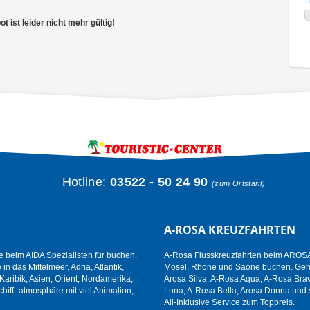
 ist leider nicht mehr gültig!
Hotline:
03522 - 50 24 90
(zum Ortstarif)
A-ROSA KREUZFAHRTEN
e beim AIDA Spezialisten für buchen.
A-Rosa Flusskreuzfahrten beim AROSA 
n das Mittelmeer, Adria, Atlantik,
Mosel, Rhone und Saone buchen. Gehen
aribik, Asien, Orient, Nordamerika,
Arosa Silva, A-Rosa Aqua, A-Rosa Brav
hiff- atmosphäre mit viel Animation,
Luna, A-Rosa Bella, Arosa Donna und 
All-Inklusive Service zum Toppreis.