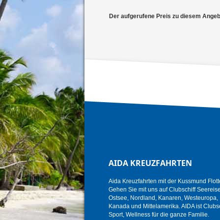
Der aufgerufene Preis zu diesem Angebot
AIDA KREUZFAHRTEN
Aida Kreuzfahrten mit der Kussmund Flott
Gehen Sie mit uns auf Clubschiff Seereise i
Ostsee, Nordland, Kanaren, Westeuropa, K
Kanada und Mittelamerika. AIDA ist Clubsc
Sport, Wellness für die ganze Familie.