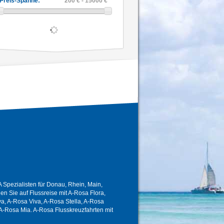
Preis-Spanne:
200 € - 15000 €
Spezialisten für Donau, Rhein, Main,
 Sie auf Flussreise mit A-Rosa Flora,
a, A-Rosa Viva, A-Rosa Stella, A-Rosa
A-Rosa Mia. A-Rosa Flusskreuzfahrten mit