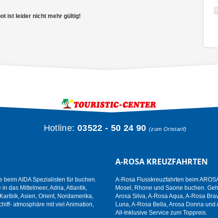
 ist leider nicht mehr gültig!
Hotline:
03522 - 50 24 90
(zum Ortstarif)
A-ROSA KREUZFAHRTEN
e beim AIDA Spezialisten für buchen.
A-Rosa Flusskreuzfahrten beim AROSA 
n das Mittelmeer, Adria, Atlantik,
Mosel, Rhone und Saone buchen. Gehen
aribik, Asien, Orient, Nordamerika,
Arosa Silva, A-Rosa Aqua, A-Rosa Brav
hiff- atmosphäre mit viel Animation,
Luna, A-Rosa Bella, Arosa Donna und 
All-Inklusive Service zum Toppreis.