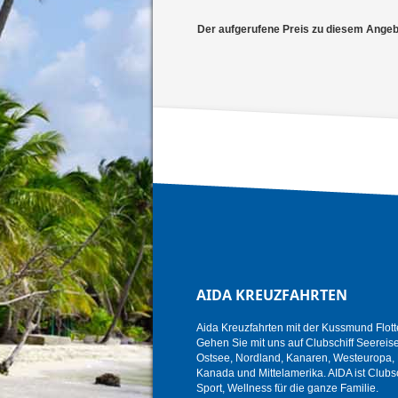
Der aufgerufene Preis zu diesem Angebot
AIDA KREUZFAHRTEN
Aida Kreuzfahrten mit der Kussmund Flott
Gehen Sie mit uns auf Clubschiff Seereise i
Ostsee, Nordland, Kanaren, Westeuropa, K
Kanada und Mittelamerika. AIDA ist Clubsc
Sport, Wellness für die ganze Familie.