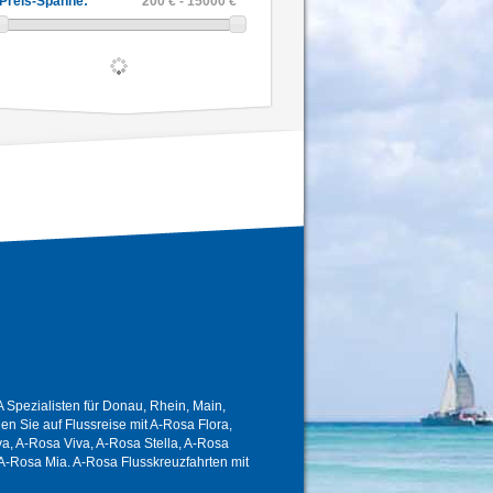
Preis-Spanne:
200 € - 15000 €
Spezialisten für Donau, Rhein, Main,
 Sie auf Flussreise mit A-Rosa Flora,
a, A-Rosa Viva, A-Rosa Stella, A-Rosa
A-Rosa Mia. A-Rosa Flusskreuzfahrten mit