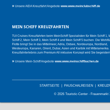
»
Unsere AIDA Kreuzfahrt Angebote
www.www.meinclubschiff.de
MEIN SCHIFF KREUZFAHRTEN
TUI Cruises Kreuzfahrten beim MeinSchiff Spezialisten für Mein Schiff 1, 
Schiff 2, Mein Schiff 3, Mein Schiff 4 und Mein Schiff 5 buchen. Die Wohlfü
Flotte bringt Sie in das Mittelmeer, Adria, Ostsee, Nordeuropa, Nordland,
Westeuropa, Kanaren, Orient, Dubai, Asien und Karibik mit Mittelamerika.
Kreuzfahrterlebnis zum Premium All inklusive Konzept wird Sie begeistern
»
Unsere Mein-Schiff Angebote
www.www.meinschiffbuchen.de
STARTSEITE
|
PAUSCHALREISEN
|
KREUZ
© 2026 Touristic-Center - Frauenmark