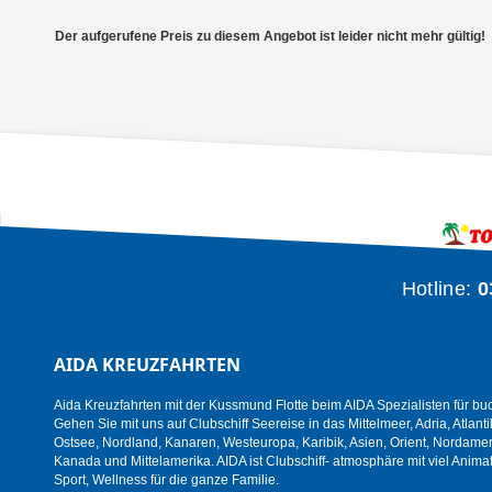
Der aufgerufene Preis zu diesem Angebot ist leider nicht mehr gültig!
Hotline:
0
AIDA KREUZFAHRTEN
Aida Kreuzfahrten mit der Kussmund Flotte beim AIDA Spezialisten für bu
Gehen Sie mit uns auf Clubschiff Seereise in das Mittelmeer, Adria, Atlanti
Ostsee, Nordland, Kanaren, Westeuropa, Karibik, Asien, Orient, Nordamer
Kanada und Mittelamerika. AIDA ist Clubschiff- atmosphäre mit viel Animat
Sport, Wellness für die ganze Familie.