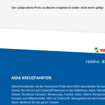
Der aufgerufene Preis zu diesem Angebot ist leider nicht mehr gültig!
Hotline:
0
AIDA KREUZFAHRTEN
Aida Kreuzfahrten mit der Kussmund Flotte beim AIDA Spezialisten für bu
Gehen Sie mit uns auf Clubschiff Seereise in das Mittelmeer, Adria, Atlanti
Ostsee, Nordland, Kanaren, Westeuropa, Karibik, Asien, Orient, Nordamer
Kanada und Mittelamerika. AIDA ist Clubschiff- atmosphäre mit viel Animat
Sport, Wellness für die ganze Familie.