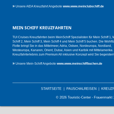
»
Unsere AIDA Kreuzfahrt Angebote
www.www.meinclubschiff.de
MEIN SCHIFF KREUZFAHRTEN
TUI Cruises Kreuzfahrten beim MeinSchiff Spezialisten für Mein Schiff 1, 
Schiff 2, Mein Schiff 3, Mein Schiff 4 und Mein Schiff 5 buchen. Die Wohlfü
Flotte bringt Sie in das Mittelmeer, Adria, Ostsee, Nordeuropa, Nordland,
Westeuropa, Kanaren, Orient, Dubai, Asien und Karibik mit Mittelamerika.
Kreuzfahrterlebnis zum Premium All inklusive Konzept wird Sie begeistern
»
Unsere Mein-Schiff Angebote
www.www.meinschiffbuchen.de
STARTSEITE
|
PAUSCHALREISEN
|
KREUZ
© 2026 Touristic-Center - Frauenmark