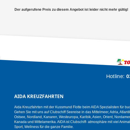
Der aufgerufene Preis zu diesem Angebot ist leider nicht mehr gültig!
Hotline:
0
AIDA KREUZFAHRTEN
Aida Kreuzfahrten mit der Kussmund Flotte beim AIDA Spezialisten für bu
Gehen Sie mit uns auf Clubschiff Seereise in das Mittelmeer, Adria, Atlanti
Ostsee, Nordland, Kanaren, Westeuropa, Karibik, Asien, Orient, Nordamer
Kanada und Mittelamerika. AIDA ist Clubschiff- atmosphäre mit viel Animat
Sport, Wellness für die ganze Familie.