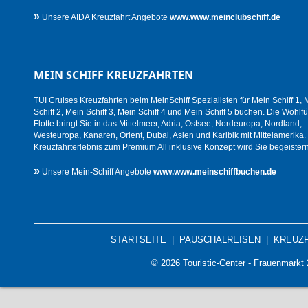
»
Unsere AIDA Kreuzfahrt Angebote
www.www.meinclubschiff.de
MEIN SCHIFF KREUZFAHRTEN
TUI Cruises Kreuzfahrten beim MeinSchiff Spezialisten für Mein Schiff 1, 
Schiff 2, Mein Schiff 3, Mein Schiff 4 und Mein Schiff 5 buchen. Die Wohlfü
Flotte bringt Sie in das Mittelmeer, Adria, Ostsee, Nordeuropa, Nordland,
Westeuropa, Kanaren, Orient, Dubai, Asien und Karibik mit Mittelamerika.
Kreuzfahrterlebnis zum Premium All inklusive Konzept wird Sie begeistern
»
Unsere Mein-Schiff Angebote
www.www.meinschiffbuchen.de
STARTSEITE
|
PAUSCHALREISEN
|
KREUZ
© 2026 Touristic-Center - Frauenmark