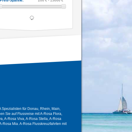
Preis-Spanne:
200 € - 15000 €
Spezialisten für Donau, Rhein, Main,
 Sie auf Flussreise mit A-Rosa Flora,
a, A-Rosa Viva, A-Rosa Stella, A-Rosa
A-Rosa Mia. A-Rosa Flusskreuzfahrten mit