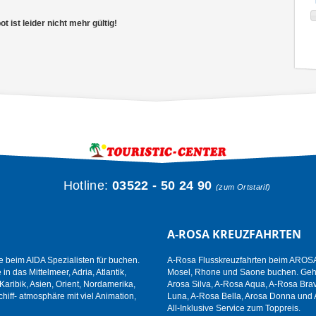
 ist leider nicht mehr gültig!
Hotline:
03522 - 50 24 90
(zum Ortstarif)
A-ROSA KREUZFAHRTEN
e beim AIDA Spezialisten für buchen.
A-Rosa Flusskreuzfahrten beim AROSA 
n das Mittelmeer, Adria, Atlantik,
Mosel, Rhone und Saone buchen. Gehen
aribik, Asien, Orient, Nordamerika,
Arosa Silva, A-Rosa Aqua, A-Rosa Brav
hiff- atmosphäre mit viel Animation,
Luna, A-Rosa Bella, Arosa Donna und 
All-Inklusive Service zum Toppreis.