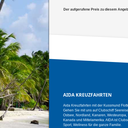
Der aufgerufene Preis zu diesem Angebot
AIDA KREUZFAHRTEN
Aida Kreuzfahrten mit der Kussmund Flott
Gehen Sie mit uns auf Clubschiff Seereise i
Ostsee, Nordland, Kanaren, Westeuropa, K
Kanada und Mittelamerika. AIDA ist Clubsc
Sport, Wellness für die ganze Familie.