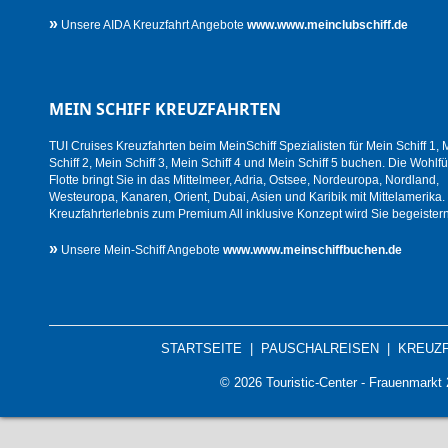
»
Unsere AIDA Kreuzfahrt Angebote
www.www.meinclubschiff.de
MEIN SCHIFF KREUZFAHRTEN
TUI Cruises Kreuzfahrten beim MeinSchiff Spezialisten für Mein Schiff 1, 
Schiff 2, Mein Schiff 3, Mein Schiff 4 und Mein Schiff 5 buchen. Die Wohlfü
Flotte bringt Sie in das Mittelmeer, Adria, Ostsee, Nordeuropa, Nordland,
Westeuropa, Kanaren, Orient, Dubai, Asien und Karibik mit Mittelamerika.
Kreuzfahrterlebnis zum Premium All inklusive Konzept wird Sie begeistern
»
Unsere Mein-Schiff Angebote
www.www.meinschiffbuchen.de
STARTSEITE
|
PAUSCHALREISEN
|
KREUZ
© 2026 Touristic-Center - Frauenmark