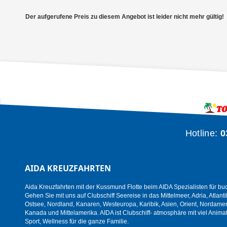
Der aufgerufene Preis zu diesem Angebot ist leider nicht mehr gültig!
Hotline:
0
AIDA KREUZFAHRTEN
Aida Kreuzfahrten mit der Kussmund Flotte beim AIDA Spezialisten für bu
Gehen Sie mit uns auf Clubschiff Seereise in das Mittelmeer, Adria, Atlanti
Ostsee, Nordland, Kanaren, Westeuropa, Karibik, Asien, Orient, Nordamer
Kanada und Mittelamerika. AIDA ist Clubschiff- atmosphäre mit viel Animat
Sport, Wellness für die ganze Familie.