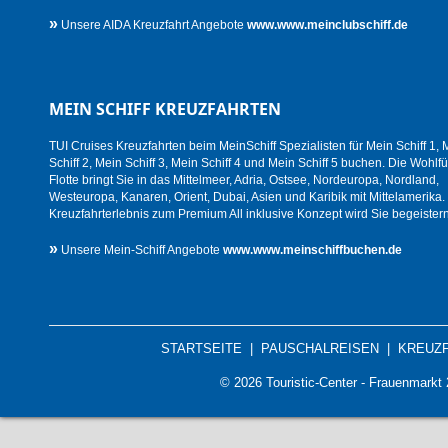
»
Unsere AIDA Kreuzfahrt Angebote
www.www.meinclubschiff.de
MEIN SCHIFF KREUZFAHRTEN
TUI Cruises Kreuzfahrten beim MeinSchiff Spezialisten für Mein Schiff 1, 
Schiff 2, Mein Schiff 3, Mein Schiff 4 und Mein Schiff 5 buchen. Die Wohlfü
Flotte bringt Sie in das Mittelmeer, Adria, Ostsee, Nordeuropa, Nordland,
Westeuropa, Kanaren, Orient, Dubai, Asien und Karibik mit Mittelamerika.
Kreuzfahrterlebnis zum Premium All inklusive Konzept wird Sie begeistern
»
Unsere Mein-Schiff Angebote
www.www.meinschiffbuchen.de
STARTSEITE
|
PAUSCHALREISEN
|
KREUZ
© 2026 Touristic-Center - Frauenmark