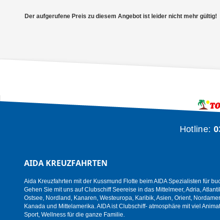
Der aufgerufene Preis zu diesem Angebot ist leider nicht mehr gültig!
Hotline:
0
AIDA KREUZFAHRTEN
Aida Kreuzfahrten mit der Kussmund Flotte beim AIDA Spezialisten für bu
Gehen Sie mit uns auf Clubschiff Seereise in das Mittelmeer, Adria, Atlanti
Ostsee, Nordland, Kanaren, Westeuropa, Karibik, Asien, Orient, Nordamer
Kanada und Mittelamerika. AIDA ist Clubschiff- atmosphäre mit viel Animat
Sport, Wellness für die ganze Familie.