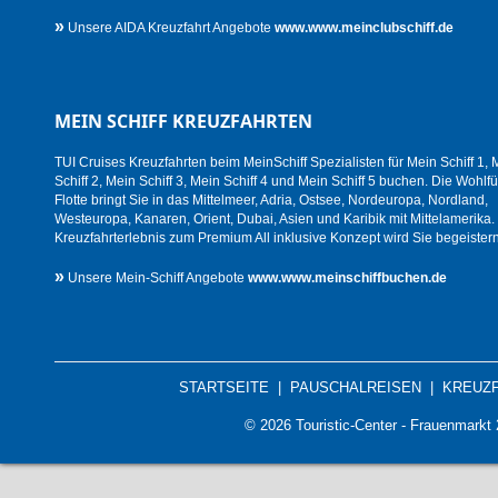
»
Unsere AIDA Kreuzfahrt Angebote
www.www.meinclubschiff.de
MEIN SCHIFF KREUZFAHRTEN
TUI Cruises Kreuzfahrten beim MeinSchiff Spezialisten für Mein Schiff 1, 
Schiff 2, Mein Schiff 3, Mein Schiff 4 und Mein Schiff 5 buchen. Die Wohlfü
Flotte bringt Sie in das Mittelmeer, Adria, Ostsee, Nordeuropa, Nordland,
Westeuropa, Kanaren, Orient, Dubai, Asien und Karibik mit Mittelamerika.
Kreuzfahrterlebnis zum Premium All inklusive Konzept wird Sie begeistern
»
Unsere Mein-Schiff Angebote
www.www.meinschiffbuchen.de
STARTSEITE
|
PAUSCHALREISEN
|
KREUZ
© 2026 Touristic-Center - Frauenmark