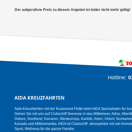
Der aufgerufene Preis zu diesem Angebot ist leider nicht mehr gültig!
Hotline:
0
AIDA KREUZFAHRTEN
Aida Kreuzfahrten mit der Kussmund Flotte beim AIDA Spezialisten für bu
Gehen Sie mit uns auf Clubschiff Seereise in das Mittelmeer, Adria, Atlanti
Ostsee, Nordland, Kanaren, Westeuropa, Karibik, Asien, Orient, Nordamer
Kanada und Mittelamerika. AIDA ist Clubschiff- atmosphäre mit viel Animat
Sport, Wellness für die ganze Familie.