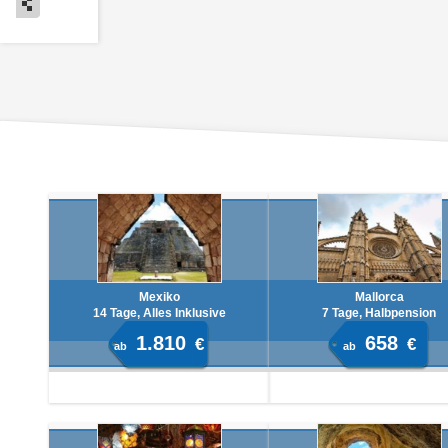
Mexiko
Mallorca
14 Tage, Alles Inklusive
7 Tage, Halbpension
1.810
658
€
€
ab
ab