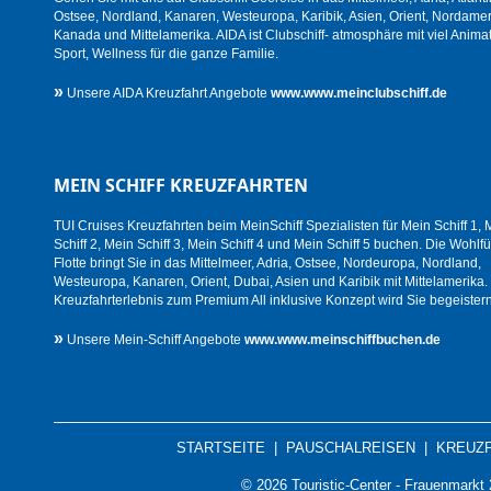
Ostsee, Nordland, Kanaren, Westeuropa, Karibik, Asien, Orient, Nordamer
Kanada und Mittelamerika. AIDA ist Clubschiff- atmosphäre mit viel Animat
Sport, Wellness für die ganze Familie.
»
Unsere AIDA Kreuzfahrt Angebote
www.www.meinclubschiff.de
MEIN SCHIFF KREUZFAHRTEN
TUI Cruises Kreuzfahrten beim MeinSchiff Spezialisten für Mein Schiff 1, 
Schiff 2, Mein Schiff 3, Mein Schiff 4 und Mein Schiff 5 buchen. Die Wohlfü
Flotte bringt Sie in das Mittelmeer, Adria, Ostsee, Nordeuropa, Nordland,
Westeuropa, Kanaren, Orient, Dubai, Asien und Karibik mit Mittelamerika.
Kreuzfahrterlebnis zum Premium All inklusive Konzept wird Sie begeistern
»
Unsere Mein-Schiff Angebote
www.www.meinschiffbuchen.de
STARTSEITE
|
PAUSCHALREISEN
|
KREUZ
© 2026 Touristic-Center - Frauenmark