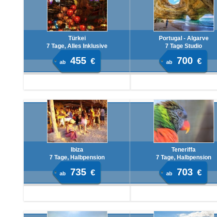
Türkei
Portugal - Algarve
7 Tage, Alles Inklusive
7 Tage Studio
455
700
€
€
ab
ab
Ibiza
Teneriffa
7 Tage, Halbpension
7 Tage, Halbpension
735
703
€
€
ab
ab