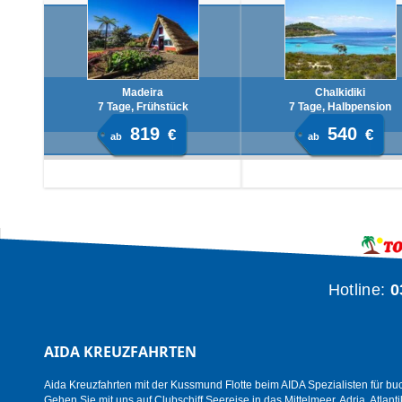
Madeira
Chalkidiki
7 Tage, Frühstück
7 Tage, Halbpension
819
540
€
€
ab
ab
Hotline:
0
AIDA KREUZFAHRTEN
Aida Kreuzfahrten mit der Kussmund Flotte beim AIDA Spezialisten für bu
Gehen Sie mit uns auf Clubschiff Seereise in das Mittelmeer, Adria, Atlanti