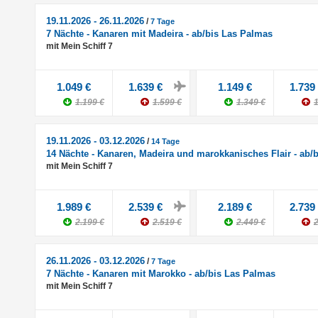
19.11.2026 - 26.11.2026
/
7 Tage
7 Nächte - Kanaren mit Madeira - ab/bis Las Palmas
mit Mein Schiff 7
1.049 €
1.639 €
1.149 €
1.739
1.199 €
1.599 €
1.349 €
1
19.11.2026 - 03.12.2026
/
14 Tage
14 Nächte - Kanaren, Madeira und marokkanisches Flair - ab/
mit Mein Schiff 7
1.989 €
2.539 €
2.189 €
2.739
2.199 €
2.519 €
2.449 €
2
26.11.2026 - 03.12.2026
/
7 Tage
7 Nächte - Kanaren mit Marokko - ab/bis Las Palmas
mit Mein Schiff 7