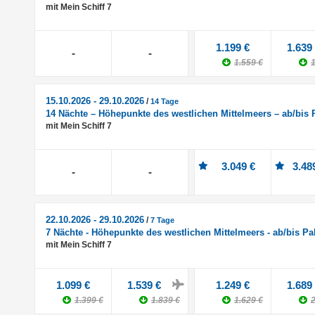
mit Mein Schiff 7
1.199 €
1.639
-
-
1.559 €
1
15.10.2026 - 29.10.2026
/
14 Tage
14 Nächte – Höhepunkte des westlichen Mittelmeers – ab/bis
mit Mein Schiff 7
3.049 €
3.48
-
-
22.10.2026 - 29.10.2026
/
7 Tage
7 Nächte - Höhepunkte des westlichen Mittelmeers - ab/bis P
mit Mein Schiff 7
1.099 €
1.539 €
1.249 €
1.689
1.399 €
1.839 €
1.629 €
2