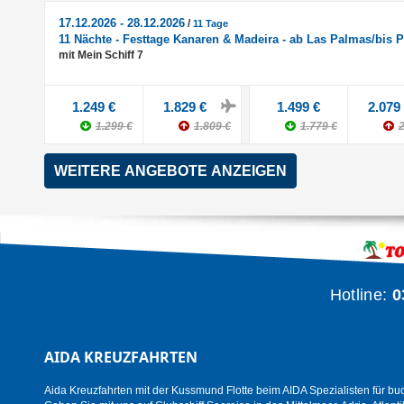
17.12.2026 - 28.12.2026
/
11 Tage
11 Nächte - Festtage Kanaren & Madeira - ab Las Palmas/bis 
mit Mein Schiff 7
1.249 €
1.829 €
1.499 €
2.079
1.299 €
1.809 €
1.779 €
2
Hotline:
0
AIDA KREUZFAHRTEN
Aida Kreuzfahrten mit der Kussmund Flotte beim AIDA Spezialisten für bu