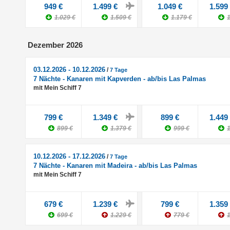
949 €
1.499 €
1.049 €
1.599
1.029 €
1.509 €
1.179 €
1
Dezember 2026
03.12.2026 - 10.12.2026
/
7 Tage
7 Nächte - Kanaren mit Kapverden - ab/bis Las Palmas
mit Mein Schiff 7
799 €
1.349 €
899 €
1.449
899 €
1.379 €
999 €
1
10.12.2026 - 17.12.2026
/
7 Tage
7 Nächte - Kanaren mit Madeira - ab/bis Las Palmas
mit Mein Schiff 7
679 €
1.239 €
799 €
1.359
699 €
1.229 €
779 €
1