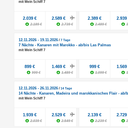
mit Mein Schiff 7
2.039 €
2.589 €
2.389 €
2.939
2.189 €
2.739 €
2.489 €
3
12.11.2026 - 19.11.2026
/
7 Tage
7 Nächte - Kanaren mit Marokko - ab/bis Las Palmas
mit Mein Schiff 7
899 €
1.469 €
999 €
1.569
999 €
1.489 €
1.099 €
1
12.11.2026 - 26.11.2026
/
14 Tage
14 Nächte - Kanaren, Madeira und marokkanisches Flair - ab/
mit Mein Schiff 7
1.939 €
2.529 €
2.139 €
2.729
2.039 €
2.549 €
2.239 €
2