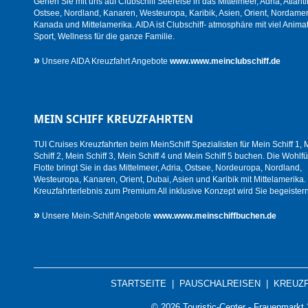
Gehen Sie mit uns auf Clubschiff Seereise in das Mittelmeer, Adria, Atlanti
Ostsee, Nordland, Kanaren, Westeuropa, Karibik, Asien, Orient, Nordamer
Kanada und Mittelamerika. AIDA ist Clubschiff- atmosphäre mit viel Animat
Sport, Wellness für die ganze Familie.
»
Unsere AIDA Kreuzfahrt Angebote
www.www.meinclubschiff.de
MEIN SCHIFF KREUZFAHRTEN
TUI Cruises Kreuzfahrten beim MeinSchiff Spezialisten für Mein Schiff 1, 
Schiff 2, Mein Schiff 3, Mein Schiff 4 und Mein Schiff 5 buchen. Die Wohlfü
Flotte bringt Sie in das Mittelmeer, Adria, Ostsee, Nordeuropa, Nordland,
Westeuropa, Kanaren, Orient, Dubai, Asien und Karibik mit Mittelamerika.
Kreuzfahrterlebnis zum Premium All inklusive Konzept wird Sie begeistern
»
Unsere Mein-Schiff Angebote
www.www.meinschiffbuchen.de
STARTSEITE
|
PAUSCHALREISEN
|
KREUZ
© 2026 Touristic-Center - Frauenmark