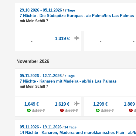
29.10.2026 - 05.11.2026
/
7 Tage
7 Nächte - Die Südspitze Europas - ab Palma/bis Las Palmas
mit Mein Schiff 7
1.319 €
-
-
-
November 2026
05.11.2026 - 12.11.2026
/
7 Tage
7 Nächte - Kanaren mit Madeira - ab/bis Las Palmas
mit Mein Schiff 7
1.049 €
1.619 €
1.299 €
1.869
1.199 €
1.599 €
1.399 €
1
05.11.2026 - 19.11.2026
/
14 Tage
14 Nächte - Kanaren, Madeira und marokkanisches Flair - ab/