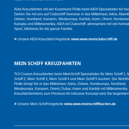
Aida Kreuzfahrten mit der Kussmund Flotte beim AIDA Spezialisten für bu
Gehen Sie mit uns auf Clubschiff Seereise in das Mittelmeer, Adria, Atlanti
Ostsee, Nordland, Kanaren, Westeuropa, Karibik, Asien, Orient, Nordamer
Kanada und Mittelamerika. AIDA ist Clubschiff- atmosphäre mit viel Animat
Sport, Wellness für die ganze Familie.
»
Unsere AIDA Kreuzfahrt Angebote
www.www.meinclubschiff.de
MEIN SCHIFF KREUZFAHRTEN
TUI Cruises Kreuzfahrten beim MeinSchiff Spezialisten für Mein Schiff 1, 
Schiff 2, Mein Schiff 3, Mein Schiff 4 und Mein Schiff 5 buchen. Die Wohlfü
Flotte bringt Sie in das Mittelmeer, Adria, Ostsee, Nordeuropa, Nordland,
Westeuropa, Kanaren, Orient, Dubai, Asien und Karibik mit Mittelamerika.
Kreuzfahrterlebnis zum Premium All inklusive Konzept wird Sie begeistern
»
Unsere Mein-Schiff Angebote
www.www.meinschiffbuchen.de