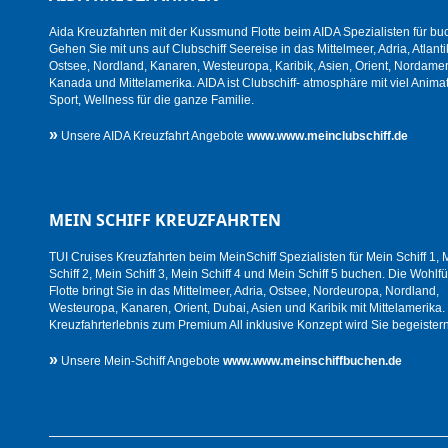
Aida Kreuzfahrten mit der Kussmund Flotte beim AIDA Spezialisten für bu
Gehen Sie mit uns auf Clubschiff Seereise in das Mittelmeer, Adria, Atlanti
Ostsee, Nordland, Kanaren, Westeuropa, Karibik, Asien, Orient, Nordamer
Kanada und Mittelamerika. AIDA ist Clubschiff- atmosphäre mit viel Animat
Sport, Wellness für die ganze Familie.
»
Unsere AIDA Kreuzfahrt Angebote
www.www.meinclubschiff.de
MEIN SCHIFF KREUZFAHRTEN
TUI Cruises Kreuzfahrten beim MeinSchiff Spezialisten für Mein Schiff 1, 
Schiff 2, Mein Schiff 3, Mein Schiff 4 und Mein Schiff 5 buchen. Die Wohlfü
Flotte bringt Sie in das Mittelmeer, Adria, Ostsee, Nordeuropa, Nordland,
Westeuropa, Kanaren, Orient, Dubai, Asien und Karibik mit Mittelamerika.
Kreuzfahrterlebnis zum Premium All inklusive Konzept wird Sie begeistern
»
Unsere Mein-Schiff Angebote
www.www.meinschiffbuchen.de