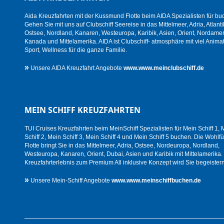
Aida Kreuzfahrten mit der Kussmund Flotte beim AIDA Spezialisten für bu
Gehen Sie mit uns auf Clubschiff Seereise in das Mittelmeer, Adria, Atlanti
Ostsee, Nordland, Kanaren, Westeuropa, Karibik, Asien, Orient, Nordamer
Kanada und Mittelamerika. AIDA ist Clubschiff- atmosphäre mit viel Animat
Sport, Wellness für die ganze Familie.
»
Unsere AIDA Kreuzfahrt Angebote
www.www.meinclubschiff.de
MEIN SCHIFF KREUZFAHRTEN
TUI Cruises Kreuzfahrten beim MeinSchiff Spezialisten für Mein Schiff 1, 
Schiff 2, Mein Schiff 3, Mein Schiff 4 und Mein Schiff 5 buchen. Die Wohlfü
Flotte bringt Sie in das Mittelmeer, Adria, Ostsee, Nordeuropa, Nordland,
Westeuropa, Kanaren, Orient, Dubai, Asien und Karibik mit Mittelamerika.
Kreuzfahrterlebnis zum Premium All inklusive Konzept wird Sie begeistern
»
Unsere Mein-Schiff Angebote
www.www.meinschiffbuchen.de