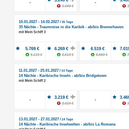
-
-
3.049 €
3
10.01.2027 - 14.02.2027
/
35 Tage
35 Nächte - Traumreise in die Karibik - ab/bis Bremerhaven
mit Mein Schiff 3
5.769 €
6.269 €
6.519 €
7.01
6.119 €
6.619 €
6.669 €
7
11.01.2027 - 25.01.2027
/
14 Tage
14 Nächte - Karibische Inseln - ab/bis Bridgetown
mit Mein Schiff 2
3.219 €
3.46
-
-
3.019 €
3
13.01.2027 - 27.01.2027
/
14 Tage
14 Nächte - Karibische Inselwelten - ab/bis La Romana