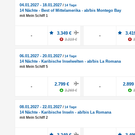
04.01.2027 - 18.01.2027
/
14 Tage
14 Nächte - Best of Mittelamerika - ab/bis Montego Bay
mit Mein Schiff 1
3.349 €
3.41
-
-
3.319 €
3
06.01.2027 - 20.01.2027
/
14 Tage
14 Nächte - Karibische Inselwelten - ab/bis La Romana
mit Mein Schiff 5
2.799 €
2.899
-
-
3.269 €
3
08.01.2027 - 22.01.2027
/
14 Tage
14 Nächte - Karibische Inseln - ab/bis La Romana
mit Mein Schiff 2
3.249 €
3.49