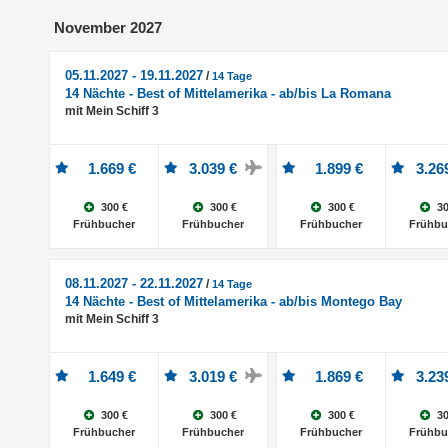
November 2027
05.11.2027 - 19.11.2027
/
14 Tage
14 Nächte - Best of Mittelamerika - ab/bis La Romana
mit Mein Schiff 3
1.669 €
3.039 €
1.899 €
3.26
300 €
300 €
300 €
30
Frühbucher
Frühbucher
Frühbucher
Frühbu
08.11.2027 - 22.11.2027
/
14 Tage
14 Nächte - Best of Mittelamerika - ab/bis Montego Bay
mit Mein Schiff 3
1.649 €
3.019 €
1.869 €
3.23
300 €
300 €
300 €
30
Frühbucher
Frühbucher
Frühbucher
Frühbu