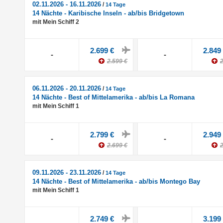
02.11.2026 - 16.11.2026
/
14 Tage
14 Nächte - Karibische Inseln - ab/bis Bridgetown
mit Mein Schiff 2
2.699 €
2.849
-
-
2.599 €
2
06.11.2026 - 20.11.2026
/
14 Tage
14 Nächte - Best of Mittelamerika - ab/bis La Romana
mit Mein Schiff 1
2.799 €
2.949
-
-
2.699 €
2
09.11.2026 - 23.11.2026
/
14 Tage
14 Nächte - Best of Mittelamerika - ab/bis Montego Bay
mit Mein Schiff 1
2.749 €
3.199
-
-