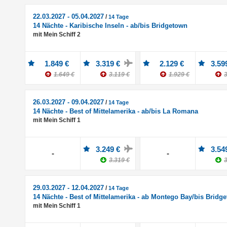
22.03.2027 - 05.04.2027
/
14 Tage
14 Nächte - Karibische Inseln - ab/bis Bridgetown
mit Mein Schiff 2
1.849 €
3.319 €
2.129 €
3.59
1.649 €
3.119 €
1.929 €
3
26.03.2027 - 09.04.2027
/
14 Tage
14 Nächte - Best of Mittelamerika - ab/bis La Romana
mit Mein Schiff 1
3.249 €
3.54
-
-
3.319 €
3
29.03.2027 - 12.04.2027
/
14 Tage
14 Nächte - Best of Mittelamerika - ab Montego Bay/bis Bridg
mit Mein Schiff 1