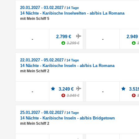
20.01.2027 - 03.02.2027
/
14 Tage
14 Nächte - Karibische Inselwelten - ab/bis La Romana
mit Mein Schiff 5
2.799 €
2.949
-
-
3.299 €
3
22.01.2027 - 05.02.2027
/
14 Tage
14 Nächte - Karibische Inseln - ab/bis La Romana
mit Mein Schiff 2
3.249 €
3.51
-
-
3.049 €
3
25.01.2027 - 08.02.2027
/
14 Tage
14 Nächte - Karibische Inseln - ab/bis Bridgetown
mit Mein Schiff 2