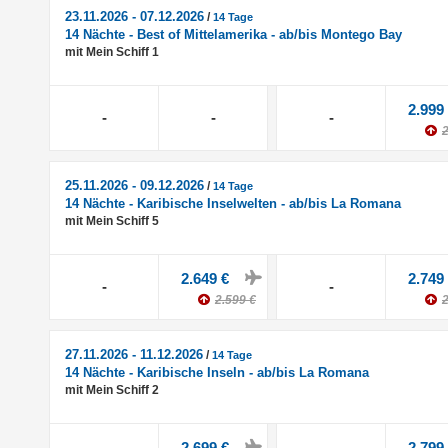
23.11.2026 - 07.12.2026
/
14 Tage
14 Nächte - Best of Mittelamerika - ab/bis Montego Bay
mit Mein Schiff 1
2.999
-
-
-
2
25.11.2026 - 09.12.2026
/
14 Tage
14 Nächte - Karibische Inselwelten - ab/bis La Romana
mit Mein Schiff 5
2.649 €
2.749
-
-
2.599 €
2
27.11.2026 - 11.12.2026
/
14 Tage
14 Nächte - Karibische Inseln - ab/bis La Romana
mit Mein Schiff 2
2.699 €
2.799