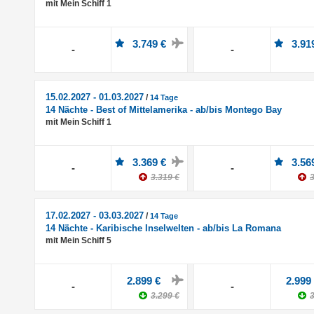
mit Mein Schiff 1
3.749 €
3.91
-
-
15.02.2027 - 01.03.2027
/
14 Tage
14 Nächte - Best of Mittelamerika - ab/bis Montego Bay
mit Mein Schiff 1
3.369 €
3.56
-
-
3.319 €
3
17.02.2027 - 03.03.2027
/
14 Tage
14 Nächte - Karibische Inselwelten - ab/bis La Romana
mit Mein Schiff 5
2.899 €
2.999
-
-
3.299 €
3