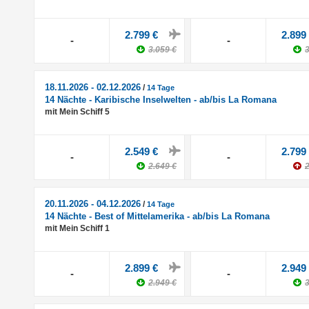
2.799 €
2.899
-
-
3.059 €
3
18.11.2026 - 02.12.2026
/
14 Tage
14 Nächte - Karibische Inselwelten - ab/bis La Romana
mit Mein Schiff 5
2.549 €
2.799
-
-
2.649 €
2
20.11.2026 - 04.12.2026
/
14 Tage
14 Nächte - Best of Mittelamerika - ab/bis La Romana
mit Mein Schiff 1
2.899 €
2.949
-
-
2.949 €
3