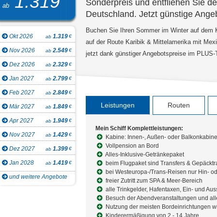
1.319
Sonderpreis und entfliehen Sie de
ab
Deutschland. Jetzt günstige Ange
Buchen Sie Ihren Sommer im Winter auf dem Kar
Okt 2026
1.319
€
ab
auf der Route Karibik & Mittelamerika mit Mex
Nov 2026
2.549
€
ab
jetzt dank günstiger Angebotspreise im PLUS-T
Dez 2026
2.329
€
ab
Jan 2027
2.799
€
ab
Feb 2027
2.849
€
ab
Leistungen
Routen
Mär 2027
1.849
€
ab
Apr 2027
1.949
€
ab
Mein Schiff Komplettleistungen:
Nov 2027
1.429
€
ab
Kabine: Innen-, Außen- oder Balkonkabin
Vollpension an Bord
Dez 2027
1.399
€
ab
Alles-Inklusive-Getränkepaket
Jan 2028
1.419
€
beim Flugpaket sind Transfers & Gepäcktr
ab
bei Westeuropa-/Trans-Reisen nur Hin- od
und weitere Angebote
freier Zutritt zum SPA & Meer-Bereich
alle Trinkgelder, Hafentaxen, Ein- und Au
Besuch der Abendveranstaltungen und al
Nutzung der meisten Bordeinrichtungen wie
Kinderermäßigung von 2 - 14 Jahre