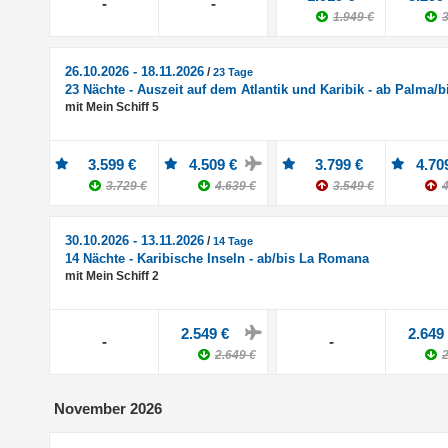
-
-
1.949 €
3
26.10.2026 - 18.11.2026
/
23 Tage
23 Nächte - Auszeit auf dem Atlantik und Karibik - ab Palma
mit Mein Schiff 5
3.599 €
4.509 €
3.799 €
4.70
3.729 €
4.639 €
3.549 €
4
30.10.2026 - 13.11.2026
/
14 Tage
14 Nächte - Karibische Inseln - ab/bis La Romana
mit Mein Schiff 2
2.549 €
2.649
-
-
2.649 €
2
November 2026