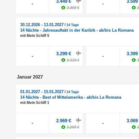
3.449 €
3.599
-
-
3.499 €
3
30.12.2026 - 13.01.2027
/
14 Tage
14 Nächte - Jahresauftakt in der Karibik - ab/bis La Romana
mit Mein Schiff 5
3.299 €
3.399
-
-
3.319 €
3
Januar 2027
01.01.2027 - 15.01.2027
/
14 Tage
14 Nächte - Best of Mittelamerika - ab/bis La Romana
mit Mein Schiff 1
2.969 €
3.069
-
-
3.269 €
3