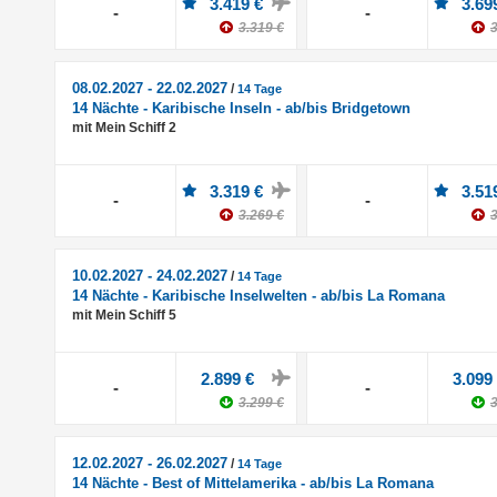
3.419 €
3.69
-
-
3.319 €
3
08.02.2027 - 22.02.2027
/
14 Tage
14 Nächte - Karibische Inseln - ab/bis Bridgetown
mit Mein Schiff 2
3.319 €
3.51
-
-
3.269 €
3
10.02.2027 - 24.02.2027
/
14 Tage
14 Nächte - Karibische Inselwelten - ab/bis La Romana
mit Mein Schiff 5
2.899 €
3.099
-
-
3.299 €
3
12.02.2027 - 26.02.2027
/
14 Tage
14 Nächte - Best of Mittelamerika - ab/bis La Romana