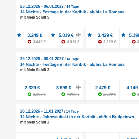
23.12.2026 - 06.01.2027
/
14 Tage
14 Nächte - Festtage in der Karibik - ab/bis La Romana
mit Mein Schiff 5
3.249 €
5.019 €
3.429 €
5.19
3.049 €
4.819 €
3.229 €
4
25.12.2026 - 08.01.2027
/
14 Tage
14 Nächte - Festtage in der Karibik - ab/bis La Romana
mit Mein Schiff 2
2.329 €
3.999 €
2.479 €
4.149
2.399 €
4.069 €
2.599 €
4
28.12.2026 - 11.01.2027
/
14 Tage
14 Nächte - Jahresauftakt in der Karibik - ab/bis Bridgetown
mit Mein Schiff 2