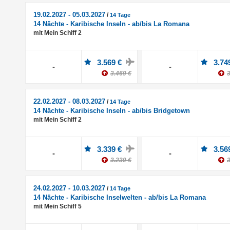
19.02.2027 - 05.03.2027
/
14 Tage
14 Nächte - Karibische Inseln - ab/bis La Romana
mit Mein Schiff 2
3.569 €
3.74
-
-
3.469 €
3
22.02.2027 - 08.03.2027
/
14 Tage
14 Nächte - Karibische Inseln - ab/bis Bridgetown
mit Mein Schiff 2
3.339 €
3.56
-
-
3.239 €
3
24.02.2027 - 10.03.2027
/
14 Tage
14 Nächte - Karibische Inselwelten - ab/bis La Romana
mit Mein Schiff 5