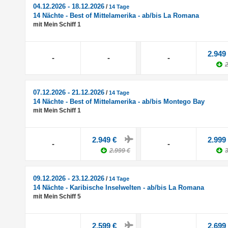
04.12.2026 - 18.12.2026
/
14 Tage
14 Nächte - Best of Mittelamerika - ab/bis La Romana
mit Mein Schiff 1
2.949
-
-
-
2
07.12.2026 - 21.12.2026
/
14 Tage
14 Nächte - Best of Mittelamerika - ab/bis Montego Bay
mit Mein Schiff 1
2.949 €
2.999
-
-
2.999 €
3
09.12.2026 - 23.12.2026
/
14 Tage
14 Nächte - Karibische Inselwelten - ab/bis La Romana
mit Mein Schiff 5
2.599 €
2.699