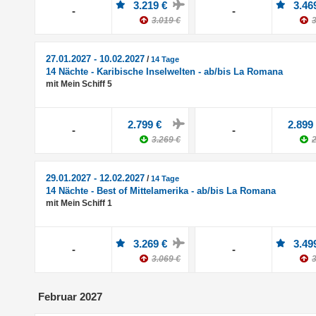
3.219 €
3.46
-
-
3.019 €
3
27.01.2027 - 10.02.2027
/
14 Tage
14 Nächte - Karibische Inselwelten - ab/bis La Romana
mit Mein Schiff 5
2.799 €
2.899
-
-
3.269 €
2
29.01.2027 - 12.02.2027
/
14 Tage
14 Nächte - Best of Mittelamerika - ab/bis La Romana
mit Mein Schiff 1
3.269 €
3.49
-
-
3.069 €
3
Februar 2027