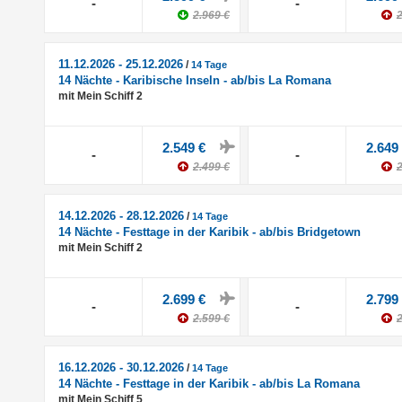
-
-
2.969 €
2
11.12.2026 - 25.12.2026
/
14 Tage
14 Nächte - Karibische Inseln - ab/bis La Romana
mit Mein Schiff 2
2.549 €
2.649
-
-
2.499 €
2
14.12.2026 - 28.12.2026
/
14 Tage
14 Nächte - Festtage in der Karibik - ab/bis Bridgetown
mit Mein Schiff 2
2.699 €
2.799
-
-
2.599 €
2
16.12.2026 - 30.12.2026
/
14 Tage
14 Nächte - Festtage in der Karibik - ab/bis La Romana
mit Mein Schiff 5