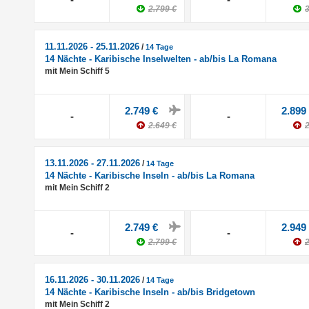
2.799 €
3
11.11.2026 - 25.11.2026
/
14 Tage
14 Nächte - Karibische Inselwelten - ab/bis La Romana
mit Mein Schiff 5
2.749 €
2.899
-
-
2.649 €
2
13.11.2026 - 27.11.2026
/
14 Tage
14 Nächte - Karibische Inseln - ab/bis La Romana
mit Mein Schiff 2
2.749 €
2.949
-
-
2.799 €
2
16.11.2026 - 30.11.2026
/
14 Tage
14 Nächte - Karibische Inseln - ab/bis Bridgetown
mit Mein Schiff 2