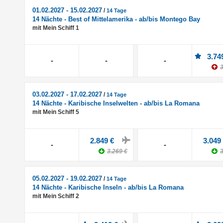
01.02.2027 - 15.02.2027
/
14 Tage
14 Nächte - Best of Mittelamerika - ab/bis Montego Bay
mit Mein Schiff 1
3.74
-
-
-
3
03.02.2027 - 17.02.2027
/
14 Tage
14 Nächte - Karibische Inselwelten - ab/bis La Romana
mit Mein Schiff 5
2.849 €
3.049
-
-
3.269 €
3
05.02.2027 - 19.02.2027
/
14 Tage
14 Nächte - Karibische Inseln - ab/bis La Romana
mit Mein Schiff 2