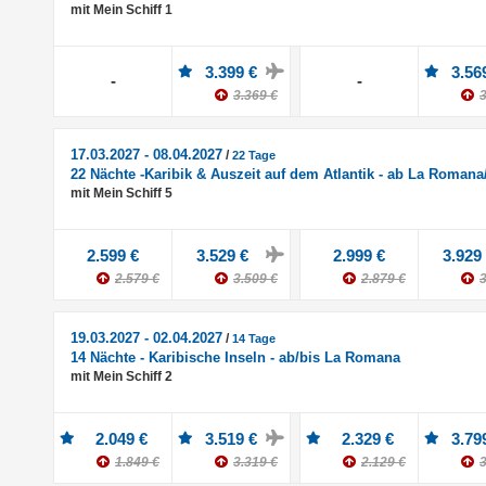
mit Mein Schiff 1
3.399 €
3.56
-
-
3.369 €
3
17.03.2027 - 08.04.2027
/
22 Tage
22 Nächte -Karibik & Auszeit auf dem Atlantik - ab La Roman
mit Mein Schiff 5
2.599 €
3.529 €
2.999 €
3.929
2.579 €
3.509 €
2.879 €
3
19.03.2027 - 02.04.2027
/
14 Tage
14 Nächte - Karibische Inseln - ab/bis La Romana
mit Mein Schiff 2
2.049 €
3.519 €
2.329 €
3.79
1.849 €
3.319 €
2.129 €
3