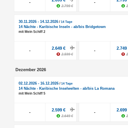
-
-
2.799 €
2
30.11.2026 - 14.12.2026
/
14 Tage
14 Nächte - Karibische Inseln - ab/bis Bridgetown
mit Mein Schiff 2
2.649 €
2.749
-
-
2.599 €
2
Dezember 2026
02.12.2026 - 16.12.2026
/
14 Tage
14 Nächte - Karibische Inselwelten - ab/bis La Romana
mit Mein Schiff 5
2.599 €
2.699
-
-
2.649 €
2