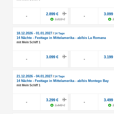
2.899 €
3.099
-
-
3.019 €
3
18.12.2026 - 01.01.2027
/
14 Tage
14 Nächte - Festtage in Mittelamerika - ab/bis La Romana
mit Mein Schiff 1
3.099 €
3.199
-
-
21.12.2026 - 04.01.2027
/
14 Tage
14 Nächte - Festtage in Mittelamerika - ab/bis Montego Bay
mit Mein Schiff 1
3.299 €
3.499
-
-
3.449 €
3