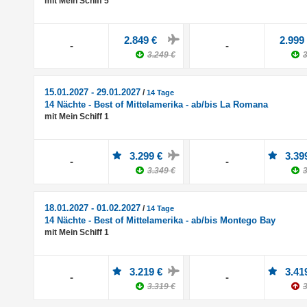
mit Mein Schiff 5
2.849 €
2.999
-
-
3.249 €
3
15.01.2027 - 29.01.2027
/
14 Tage
14 Nächte - Best of Mittelamerika - ab/bis La Romana
mit Mein Schiff 1
3.299 €
3.39
-
-
3.349 €
3
18.01.2027 - 01.02.2027
/
14 Tage
14 Nächte - Best of Mittelamerika - ab/bis Montego Bay
mit Mein Schiff 1
3.219 €
3.41
-
-
3.319 €
3