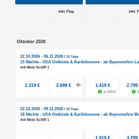
inkl. Flug
inkl. 
Oktober 2026
22.10.2026 - 06.11.2026
/
15 Tage
15 Nächte - USA Ostküste & Karibiksonne - ab Bayonne/bis 
mit Mein Schiff 1
1.319 €
2.699 €
1.419 €
2.799
1.799 €
3
22.10.2026 - 09.11.2026
/
18 Tage
18 Nächte - USA Ostküste & Karibiksonne - ab Bayonne/bis M
mit Mein Schiff 1
1.919 €
3.299