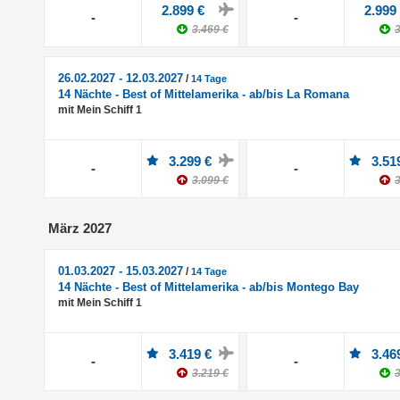
2.899 €
2.999
-
-
3.469 €
3
26.02.2027 - 12.03.2027
/
14 Tage
14 Nächte - Best of Mittelamerika - ab/bis La Romana
mit Mein Schiff 1
3.299 €
3.51
-
-
3.099 €
3
März 2027
01.03.2027 - 15.03.2027
/
14 Tage
14 Nächte - Best of Mittelamerika - ab/bis Montego Bay
mit Mein Schiff 1
3.419 €
3.46
-
-
3.219 €
3