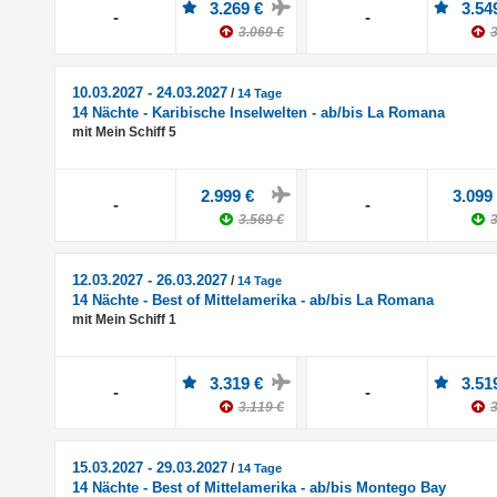
3.269 €
3.54
-
-
3.069 €
3
10.03.2027 - 24.03.2027
/
14 Tage
14 Nächte - Karibische Inselwelten - ab/bis La Romana
mit Mein Schiff 5
2.999 €
3.099
-
-
3.569 €
3
12.03.2027 - 26.03.2027
/
14 Tage
14 Nächte - Best of Mittelamerika - ab/bis La Romana
mit Mein Schiff 1
3.319 €
3.51
-
-
3.119 €
3
15.03.2027 - 29.03.2027
/
14 Tage
14 Nächte - Best of Mittelamerika - ab/bis Montego Bay