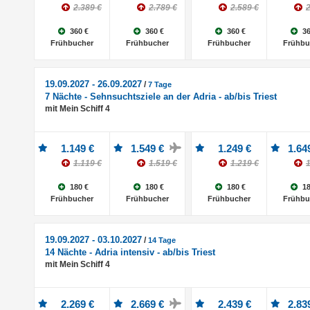
2.389 €
2.789 €
2.589 €
2
360 €
360 €
360 €
36
Frühbucher
Frühbucher
Frühbucher
Frühbu
19.09.2027 - 26.09.2027
/
7 Tage
7 Nächte - Sehnsuchtsziele an der Adria - ab/bis Triest
mit Mein Schiff 4
1.149 €
1.549 €
1.249 €
1.64
1.119 €
1.519 €
1.219 €
1
180 €
180 €
180 €
18
Frühbucher
Frühbucher
Frühbucher
Frühbu
19.09.2027 - 03.10.2027
/
14 Tage
14 Nächte - Adria intensiv - ab/bis Triest
mit Mein Schiff 4
2.269 €
2.669 €
2.439 €
2.83