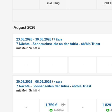
inkl. Flug
inkl. 
August 2026
23.08.2026 - 30.08.2026
/
7 Tage
7 Nächte - Sehnsuchtsziele an der Adria - ab/bis Triest
mit Mein Schiff 4
-
-
-
-
30.08.2026 - 06.09.2026
/
7 Tage
7 Nächte - Sonnenseiten der Adria - ab/bis Triest
mit Mein Schiff 4
1.759 €
1.829
-
-
1.779 €
1