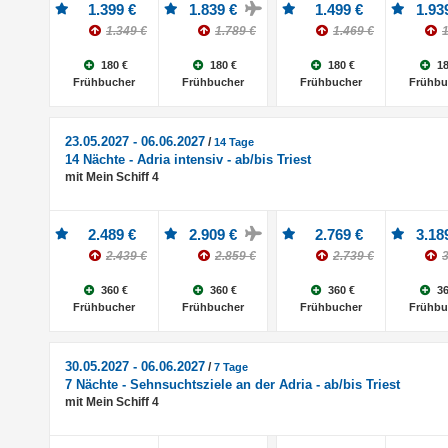
1.399 €
1.839 €
1.499 €
1.93
1.349 €
1.789 €
1.469 €
1
180 €
180 €
180 €
18
Frühbucher
Frühbucher
Frühbucher
Frühbu
23.05.2027 - 06.06.2027
/
14 Tage
14 Nächte - Adria intensiv - ab/bis Triest
mit Mein Schiff 4
2.489 €
2.909 €
2.769 €
3.18
2.439 €
2.859 €
2.739 €
3
360 €
360 €
360 €
36
Frühbucher
Frühbucher
Frühbucher
Frühbu
30.05.2027 - 06.06.2027
/
7 Tage
7 Nächte - Sehnsuchtsziele an der Adria - ab/bis Triest
mit Mein Schiff 4