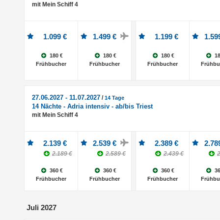
mit Mein Schiff 4
1.099 €
1.499 €
1.199 €
1.59
180 €
180 €
180 €
18
Frühbucher
Frühbucher
Frühbucher
Frühbu
27.06.2027 - 11.07.2027
/
14 Tage
14 Nächte - Adria intensiv - ab/bis Triest
mit Mein Schiff 4
2.139 €
2.539 €
2.389 €
2.78
2.189 €
2.589 €
2.439 €
2
360 €
360 €
360 €
36
Frühbucher
Frühbucher
Frühbucher
Frühbu
Juli 2027