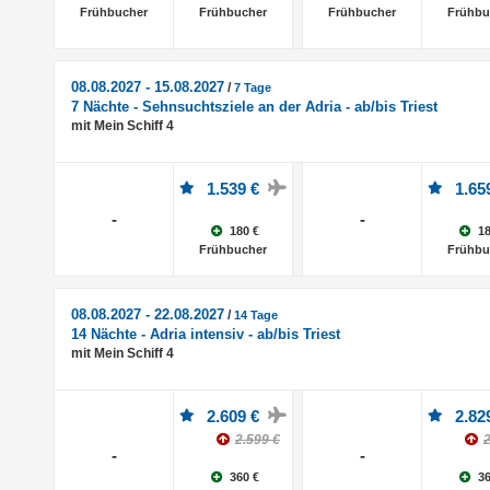
Frühbucher
Frühbucher
Frühbucher
Frühbu
08.08.2027 - 15.08.2027
/
7 Tage
7 Nächte - Sehnsuchtsziele an der Adria - ab/bis Triest
mit Mein Schiff 4
1.539 €
1.65
-
-
180 €
18
Frühbucher
Frühbu
08.08.2027 - 22.08.2027
/
14 Tage
14 Nächte - Adria intensiv - ab/bis Triest
mit Mein Schiff 4
2.609 €
2.82
2.599 €
2
-
-
360 €
36