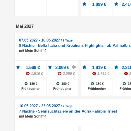
1.899 €
2.41
-
-
Mai 2027
07.05.2027 - 16.05.2027
/
9 Tage
9 Nächte - Bella Italia und Kroatiens Highlights - ab Palma/bis
mit Mein Schiff 4
1.569 €
2.069 €
1.819 €
2.31
1.519 €
2.059 €
1.769 €
2
180 €
180 €
180 €
18
Frühbucher
Frühbucher
Frühbucher
Frühbu
16.05.2027 - 23.05.2027
/
7 Tage
7 Nächte - Sehnsuchtsziele an der Adria - ab/bis Triest
mit Mein Schiff 4