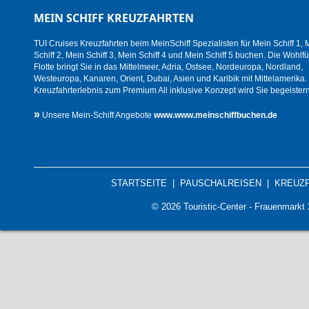
MEIN SCHIFF KREUZFAHRTEN
TUI Cruises Kreuzfahrten beim MeinSchiff Spezialisten für Mein Schiff 1, 
Schiff 2, Mein Schiff 3, Mein Schiff 4 und Mein Schiff 5 buchen. Die Wohlfü
Flotte bringt Sie in das Mittelmeer, Adria, Ostsee, Nordeuropa, Nordland,
Westeuropa, Kanaren, Orient, Dubai, Asien und Karibik mit Mittelamerika.
Kreuzfahrterlebnis zum Premium All inklusive Konzept wird Sie begeistern
»
Unsere Mein-Schiff Angebote
www.www.meinschiffbuchen.de
STARTSEITE
|
PAUSCHALREISEN
|
KREUZ
© 2026 Touristic-Center - Frauenmark