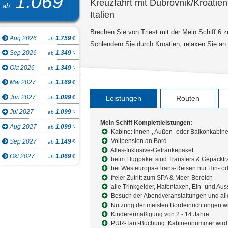
1.069
Kreuzfahrt mit Dubrovnik/Kroatie
ab
Italien
Brechen Sie von Triest mit der Mein Schiff 6 z
Aug 2026
1.759
€
ab
Schlendern Sie durch Kroatien, relaxen Sie an
Sep 2026
1.349
€
ab
Okt 2026
1.349
€
ab
Mai 2027
1.169
€
ab
Jun 2027
1.099
€
Leistungen
Routen
ab
Jul 2027
1.099
€
ab
Mein Schiff Komplettleistungen:
Aug 2027
1.099
€
ab
Kabine: Innen-, Außen- oder Balkonkabin
Vollpension an Bord
Sep 2027
1.149
€
ab
Alles-Inklusive-Getränkepaket
Okt 2027
1.069
€
ab
beim Flugpaket sind Transfers & Gepäcktr
bei Westeuropa-/Trans-Reisen nur Hin- od
freier Zutritt zum SPA & Meer-Bereich
alle Trinkgelder, Hafentaxen, Ein- und Au
Besuch der Abendveranstaltungen und al
Nutzung der meisten Bordeinrichtungen wie
Kinderermäßigung von 2 - 14 Jahre
PUR-Tarif-Buchung: Kabinennummer wird zug