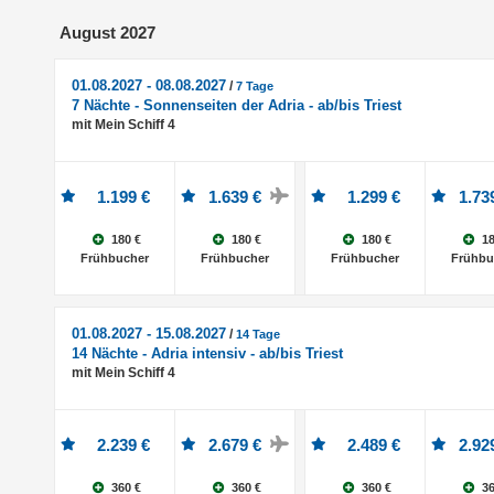
August 2027
01.08.2027 - 08.08.2027
/
7 Tage
7 Nächte - Sonnenseiten der Adria - ab/bis Triest
mit Mein Schiff 4
1.199 €
1.639 €
1.299 €
1.73
180 €
180 €
180 €
18
Frühbucher
Frühbucher
Frühbucher
Frühbu
01.08.2027 - 15.08.2027
/
14 Tage
14 Nächte - Adria intensiv - ab/bis Triest
mit Mein Schiff 4
2.239 €
2.679 €
2.489 €
2.92
360 €
360 €
360 €
36