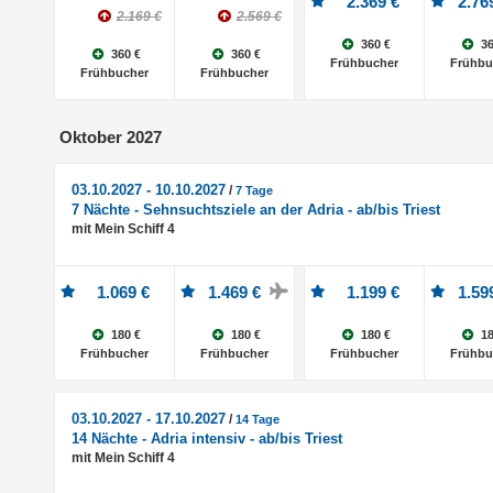
2.369 €
2.76
2.169 €
2.569 €
360 €
36
360 €
360 €
Frühbucher
Frühbu
Frühbucher
Frühbucher
Oktober 2027
03.10.2027 - 10.10.2027
/
7 Tage
7 Nächte - Sehnsuchtsziele an der Adria - ab/bis Triest
mit Mein Schiff 4
1.069 €
1.469 €
1.199 €
1.59
180 €
180 €
180 €
18
Frühbucher
Frühbucher
Frühbucher
Frühbu
03.10.2027 - 17.10.2027
/
14 Tage
14 Nächte - Adria intensiv - ab/bis Triest
mit Mein Schiff 4