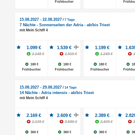
Frühbucher
Frühbu
15.08.2027 - 22.08.2027
/
7 Tage
7 Nächte - Sonnenseiten der Adria - ab/bis Triest
mit Mein Schiff 4
1.099 €
1.539 €
1.199 €
1.63
1.149 €
1.519 €
1.249 €
1
180 €
180 €
180 €
18
Frühbucher
Frühbucher
Frühbucher
Frühbu
15.08.2027 - 29.08.2027
/
14 Tage
14 Nächte - Adria intensiv - ab/bis Triest
mit Mein Schiff 4
2.169 €
2.609 €
2.389 €
2.82
2.139 €
2.589 €
2.439 €
2
360 €
360 €
360 €
36