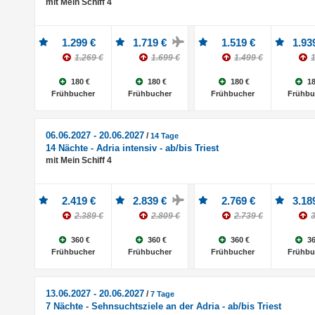
mit Mein Schiff 4
1.299 €
1.719 €
1.519 €
1.93
1.269 €
1.699 €
1.499 €
1
180 €
180 €
180 €
18
Frühbucher
Frühbucher
Frühbucher
Frühbu
06.06.2027 - 20.06.2027
/
14 Tage
14 Nächte - Adria intensiv - ab/bis Triest
mit Mein Schiff 4
2.419 €
2.839 €
2.769 €
3.18
2.389 €
2.809 €
2.739 €
3
360 €
360 €
360 €
36
Frühbucher
Frühbucher
Frühbucher
Frühbu
13.06.2027 - 20.06.2027
/
7 Tage
7 Nächte - Sehnsuchtsziele an der Adria - ab/bis Triest