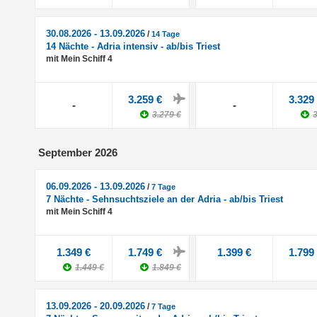
30.08.2026 - 13.09.2026
/
14 Tage
14 Nächte - Adria intensiv - ab/bis Triest
mit Mein Schiff 4
3.259 €
3.329
-
-
3.279 €
3
September 2026
06.09.2026 - 13.09.2026
/
7 Tage
7 Nächte - Sehnsuchtsziele an der Adria - ab/bis Triest
mit Mein Schiff 4
1.349 €
1.749 €
1.399 €
1.799
1.449 €
1.849 €
13.09.2026 - 20.09.2026
/
7 Tage