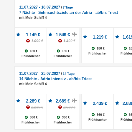
11.07.2027 - 18.07.2027
/
7 Tage
7 Nächte - Sehnsuchtsziele an der Adria - ab/bis Triest
mit Mein Schiff 4
1.149 €
1.549 €
1.219 €
1.61
1.099 €
1.499 €
180 €
18
180 €
180 €
Frühbucher
Frühbu
Frühbucher
Frühbucher
11.07.2027 - 25.07.2027
/
14 Tage
14 Nächte - Adria intensiv - ab/bis Triest
mit Mein Schiff 4
2.289 €
2.689 €
2.439 €
2.83
2.239 €
2.639 €
360 €
36
360 €
360 €
Frühbucher
Frühbu
Frühbucher
Frühbucher