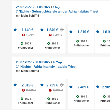
25.07.2027 - 01.08.2027
/
7 Tage
7 Nächte - Sehnsuchtsziele an der Adria - ab/bis Triest
mit Mein Schiff 4
1.149 €
1.549 €
1.219 €
1.61
1.099 €
1.499 €
180 €
18
180 €
180 €
Frühbucher
Frühbu
Frühbucher
Frühbucher
25.07.2027 - 08.08.2027
/
14 Tage
14 Nächte - Adria intensiv - ab/bis Triest
mit Mein Schiff 4
2.319 €
2.739 €
2.489 €
2.90
2.269 €
2.689 €
360 €
36
360 €
360 €
Frühbucher
Frühbu
Frühbucher
Frühbucher