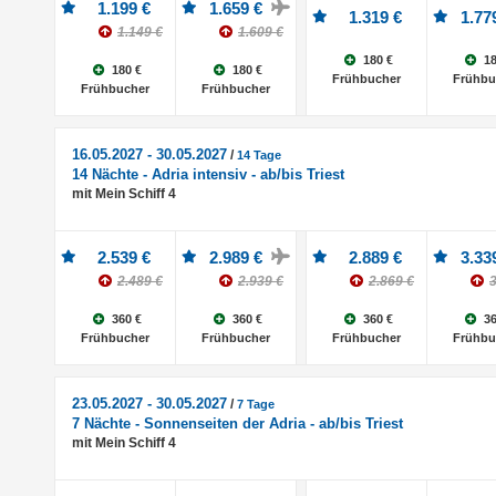
1.199 €
1.659 €
1.319 €
1.77
1.149 €
1.609 €
180 €
18
180 €
180 €
Frühbucher
Frühbu
Frühbucher
Frühbucher
16.05.2027 - 30.05.2027
/
14 Tage
14 Nächte - Adria intensiv - ab/bis Triest
mit Mein Schiff 4
2.539 €
2.989 €
2.889 €
3.33
2.489 €
2.939 €
2.869 €
3
360 €
360 €
360 €
36
Frühbucher
Frühbucher
Frühbucher
Frühbu
23.05.2027 - 30.05.2027
/
7 Tage
7 Nächte - Sonnenseiten der Adria - ab/bis Triest
mit Mein Schiff 4