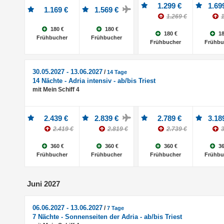
1.299 €
1.69
1.169 €
1.569 €
1.269 €
1
180 €
180 €
180 €
18
Frühbucher
Frühbucher
Frühbucher
Frühbu
30.05.2027 - 13.06.2027
/
14 Tage
14 Nächte - Adria intensiv - ab/bis Triest
mit Mein Schiff 4
2.439 €
2.839 €
2.789 €
3.18
2.419 €
2.819 €
2.739 €
3
360 €
360 €
360 €
36
Frühbucher
Frühbucher
Frühbucher
Frühbu
Juni 2027
06.06.2027 - 13.06.2027
/
7 Tage
7 Nächte - Sonnenseiten der Adria - ab/bis Triest