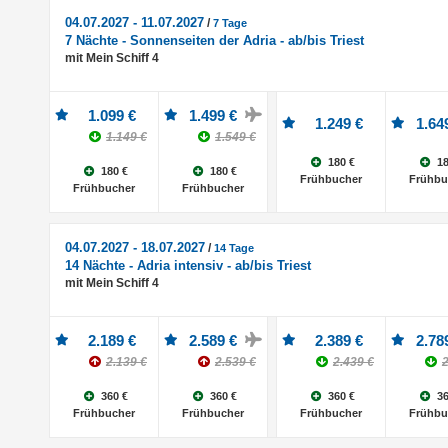
04.07.2027 - 11.07.2027
/
7 Tage
7 Nächte - Sonnenseiten der Adria - ab/bis Triest
mit Mein Schiff 4
1.099 €
1.499 €
1.249 €
1.64
1.149 €
1.549 €
180 €
18
180 €
180 €
Frühbucher
Frühbu
Frühbucher
Frühbucher
04.07.2027 - 18.07.2027
/
14 Tage
14 Nächte - Adria intensiv - ab/bis Triest
mit Mein Schiff 4
2.189 €
2.589 €
2.389 €
2.78
2.139 €
2.539 €
2.439 €
2
360 €
360 €
360 €
36
Frühbucher
Frühbucher
Frühbucher
Frühbu