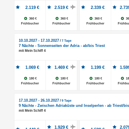
2.119 €
2.519 €
2.339 €
2.73
360 €
360 €
360 €
36
Frühbucher
Frühbucher
Frühbucher
Frühbu
10.10.2027 - 17.10.2027
/
7 Tage
7 Nächte - Sonnenseiten der Adria - ab/bis Triest
mit Mein Schiff 4
1.069 €
1.469 €
1.199 €
1.59
180 €
180 €
180 €
18
Frühbucher
Frühbucher
Frühbucher
Frühbu
17.10.2027 - 26.10.2027
/
9 Tage
9 Nächte - Zwischen Adriaküste und Inselperlen - ab Triest/bi
mit Mein Schiff 4
1.929 €
2.07