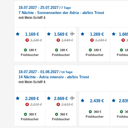
18.07.2027 - 25.07.2027
/
7 Tage
7 Nächte - Sonnenseiten der Adria - ab/bis Triest
mit Mein Schiff 4
1.169 €
1.569 €
1.269 €
1.66
1.149 €
1.549 €
1.249 €
1
180 €
180 €
180 €
18
Frühbucher
Frühbucher
Frühbucher
Frühbu
18.07.2027 - 01.08.2027
/
14 Tage
14 Nächte - Adria intensiv - ab/bis Triest
mit Mein Schiff 4
2.269 €
2.669 €
2.439 €
2.83
2.219 €
2.619 €
360 €
36
360 €
360 €
Frühbucher
Frühbu
Frühbucher
Frühbucher