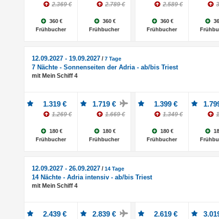
2.369 €
2.789 €
2.589 €
3
360 €
360 €
360 €
36
Frühbucher
Frühbucher
Frühbucher
Frühbu
12.09.2027 - 19.09.2027
/
7 Tage
7 Nächte - Sonnenseiten der Adria - ab/bis Triest
mit Mein Schiff 4
1.319 €
1.719 €
1.399 €
1.79
1.269 €
1.669 €
1.349 €
1
180 €
180 €
180 €
18
Frühbucher
Frühbucher
Frühbucher
Frühbu
12.09.2027 - 26.09.2027
/
14 Tage
14 Nächte - Adria intensiv - ab/bis Triest
mit Mein Schiff 4
2.439 €
2.839 €
2.619 €
3.01