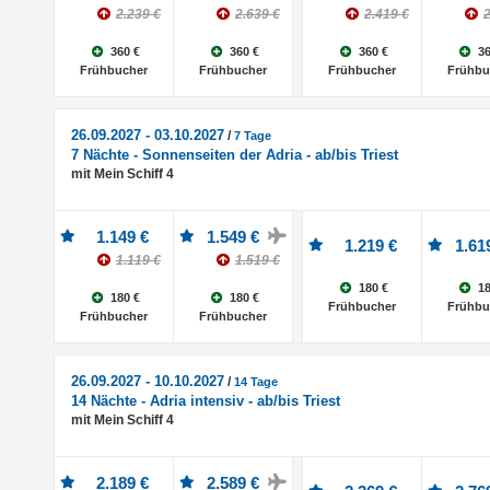
2.239 €
2.639 €
2.419 €
2
360 €
360 €
360 €
36
Frühbucher
Frühbucher
Frühbucher
Frühbu
26.09.2027 - 03.10.2027
/
7 Tage
7 Nächte - Sonnenseiten der Adria - ab/bis Triest
mit Mein Schiff 4
1.149 €
1.549 €
1.219 €
1.61
1.119 €
1.519 €
180 €
18
180 €
180 €
Frühbucher
Frühbu
Frühbucher
Frühbucher
26.09.2027 - 10.10.2027
/
14 Tage
14 Nächte - Adria intensiv - ab/bis Triest
mit Mein Schiff 4
2.189 €
2.589 €