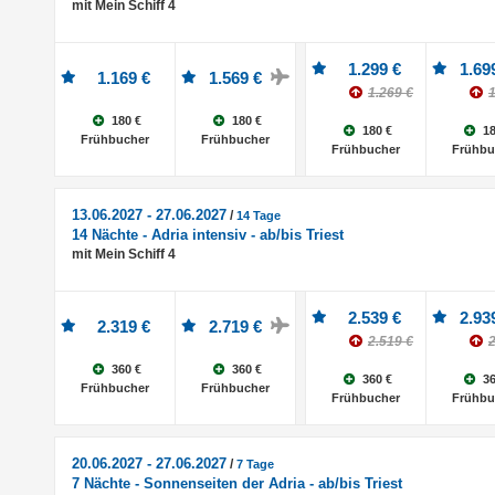
mit Mein Schiff 4
1.299 €
1.69
1.169 €
1.569 €
1.269 €
1
180 €
180 €
180 €
18
Frühbucher
Frühbucher
Frühbucher
Frühbu
13.06.2027 - 27.06.2027
/
14 Tage
14 Nächte - Adria intensiv - ab/bis Triest
mit Mein Schiff 4
2.539 €
2.93
2.319 €
2.719 €
2.519 €
2
360 €
360 €
360 €
36
Frühbucher
Frühbucher
Frühbucher
Frühbu
20.06.2027 - 27.06.2027
/
7 Tage
7 Nächte - Sonnenseiten der Adria - ab/bis Triest