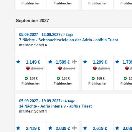
Frühbucher
Frühbucher
Frühbucher
Frühbu
September 2027
05.09.2027 - 12.09.2027
/
7 Tage
7 Nächte - Sehnsuchtsziele an der Adria - ab/bis Triest
mit Mein Schiff 4
1.149 €
1.589 €
1.299 €
1.73
1.099 €
1.569 €
1.269 €
1
180 €
180 €
180 €
18
Frühbucher
Frühbucher
Frühbucher
Frühbu
05.09.2027 - 19.09.2027
/
14 Tage
14 Nächte - Adria intensiv - ab/bis Triest
mit Mein Schiff 4
2.419 €
2.839 €
2.619 €
3.03