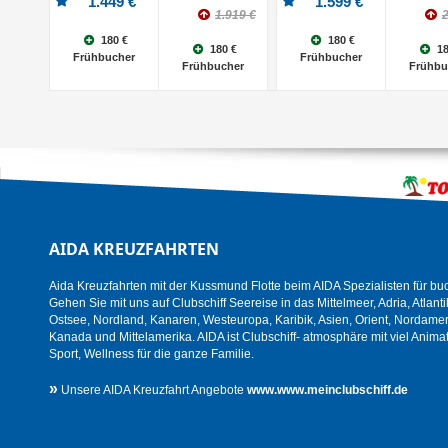
1.449 €
1.599 €
1.919 €
2
180 €
180 €
180 €
18
Frühbucher
Frühbucher
Frühbucher
Frühbu
AIDA KREUZFAHRTEN
Aida Kreuzfahrten mit der Kussmund Flotte beim AIDA Spezialisten für bu
Gehen Sie mit uns auf Clubschiff Seereise in das Mittelmeer, Adria, Atlanti
Ostsee, Nordland, Kanaren, Westeuropa, Karibik, Asien, Orient, Nordamer
Kanada und Mittelamerika. AIDA ist Clubschiff- atmosphäre mit viel Animat
Sport, Wellness für die ganze Familie.
»
Unsere AIDA Kreuzfahrt Angebote
www.www.meinclubschiff.de