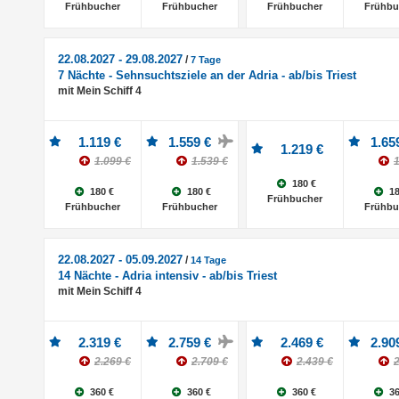
Frühbucher
Frühbucher
Frühbucher
Frühbu
22.08.2027 - 29.08.2027
/
7 Tage
7 Nächte - Sehnsuchtsziele an der Adria - ab/bis Triest
mit Mein Schiff 4
1.119 €
1.559 €
1.65
1.219 €
1.099 €
1.539 €
1
180 €
180 €
180 €
18
Frühbucher
Frühbucher
Frühbucher
Frühbu
22.08.2027 - 05.09.2027
/
14 Tage
14 Nächte - Adria intensiv - ab/bis Triest
mit Mein Schiff 4
2.319 €
2.759 €
2.469 €
2.90
2.269 €
2.709 €
2.439 €
2
360 €
360 €
360 €
36