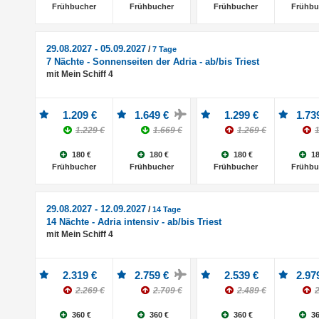
Frühbucher
Frühbucher
Frühbucher
Frühbu
29.08.2027 - 05.09.2027
/
7 Tage
7 Nächte - Sonnenseiten der Adria - ab/bis Triest
mit Mein Schiff 4
1.209 €
1.649 €
1.299 €
1.73
1.229 €
1.669 €
1.269 €
1
180 €
180 €
180 €
18
Frühbucher
Frühbucher
Frühbucher
Frühbu
29.08.2027 - 12.09.2027
/
14 Tage
14 Nächte - Adria intensiv - ab/bis Triest
mit Mein Schiff 4
2.319 €
2.759 €
2.539 €
2.97
2.269 €
2.709 €
2.489 €
2
360 €
360 €
360 €
36