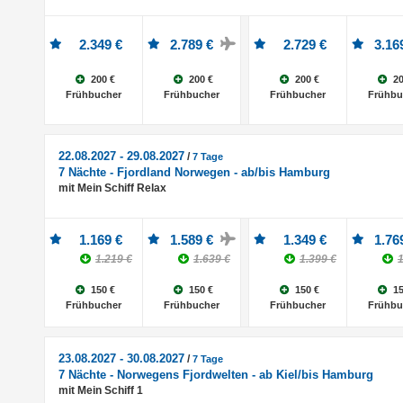
2.349 €
2.789 €
2.729 €
3.16
200 €
200 €
200 €
20
Frühbucher
Frühbucher
Frühbucher
Frühbu
22.08.2027 - 29.08.2027
/
7 Tage
7 Nächte - Fjordland Norwegen - ab/bis Hamburg
mit Mein Schiff Relax
1.169 €
1.589 €
1.349 €
1.76
1.219 €
1.639 €
1.399 €
1
150 €
150 €
150 €
15
Frühbucher
Frühbucher
Frühbucher
Frühbu
23.08.2027 - 30.08.2027
/
7 Tage
7 Nächte - Norwegens Fjordwelten - ab Kiel/bis Hamburg
mit Mein Schiff 1