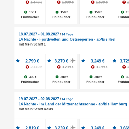
1.479 €
1.939 €
1.679 €
2
150 €
150 €
150 €
15
Frühbucher
Frühbucher
Frühbucher
Frühbu
18.07.2027 - 01.08.2027
/
14 Tage
14 Nächte - Fjordwelten und Ostseeperlen - ab/bis Kiel
mit Mein Schiff 1
2.799 €
3.279 €
3.249 €
3.72
2.779 €
3.239 €
3.199 €
3
300 €
300 €
300 €
30
Frühbucher
Frühbucher
Frühbucher
Frühbu
19.07.2027 - 02.08.2027
/
14 Tage
14 Nächte - Im Land der Mitternachtssonne - ab/bis Hamburg
mit Mein Schiff Relax
2.819 €
3.239 €
3.249 €
3.66