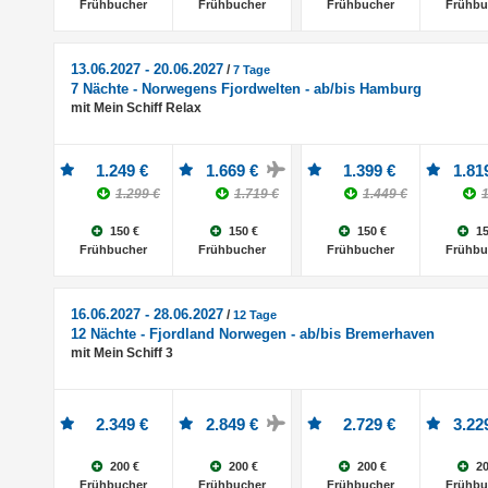
Frühbucher
Frühbucher
Frühbucher
Frühbu
13.06.2027 - 20.06.2027
/
7 Tage
7 Nächte - Norwegens Fjordwelten - ab/bis Hamburg
mit Mein Schiff Relax
1.249 €
1.669 €
1.399 €
1.81
1.299 €
1.719 €
1.449 €
1
150 €
150 €
150 €
15
Frühbucher
Frühbucher
Frühbucher
Frühbu
16.06.2027 - 28.06.2027
/
12 Tage
12 Nächte - Fjordland Norwegen - ab/bis Bremerhaven
mit Mein Schiff 3
2.349 €
2.849 €
2.729 €
3.22
200 €
200 €
200 €
20
Frühbucher
Frühbucher
Frühbucher
Frühbu