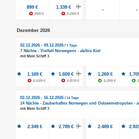
899 €
1.339 €
-
-
849 €
1.289 €
Dezember 2026
02.12.2026 - 09.12.2026
/
7 Tage
7 Nächte - Vielfalt Norwegens - ab/bis Kiel
mit Mein Schiff 3
1.169 €
1.609 €
1.269 €
1.70
1.139 €
1.579 €
1.299 €
1
02.12.2026 - 16.12.2026
/
14 Tage
14 Nächte - Zauberhaftes Norwegen und Ostseemetropolen - ab
mit Mein Schiff 3
2.349 €
2.789 €
2.489 €
2.92