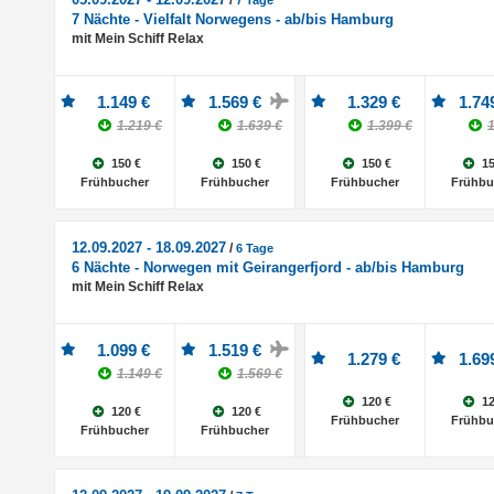
/
7 Tage
7 Nächte - Vielfalt Norwegens - ab/bis Hamburg
mit Mein Schiff Relax
1.149 €
1.569 €
1.329 €
1.74
1.219 €
1.639 €
1.399 €
1
150 €
150 €
150 €
15
Frühbucher
Frühbucher
Frühbucher
Frühbu
12.09.2027 - 18.09.2027
/
6 Tage
6 Nächte - Norwegen mit Geirangerfjord - ab/bis Hamburg
mit Mein Schiff Relax
1.099 €
1.519 €
1.279 €
1.69
1.149 €
1.569 €
120 €
12
120 €
120 €
Frühbucher
Frühbu
Frühbucher
Frühbucher