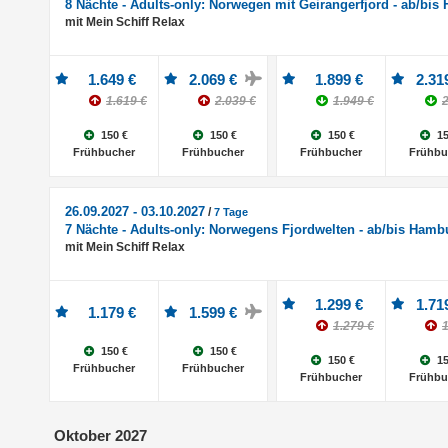
8 Nächte - Adults-only: Norwegen mit Geirangerfjord - ab/bi
mit Mein Schiff Relax
1.649 €
2.069 €
1.899 €
2.31
1.619 €
2.039 €
1.949 €
2
150 €
150 €
150 €
15
Frühbucher
Frühbucher
Frühbucher
Frühbu
26.09.2027 - 03.10.2027
/
7 Tage
7 Nächte - Adults-only: Norwegens Fjordwelten - ab/bis Hamb
mit Mein Schiff Relax
1.299 €
1.71
1.179 €
1.599 €
1.279 €
1
150 €
150 €
150 €
15
Frühbucher
Frühbucher
Frühbucher
Frühbu
Oktober 2027