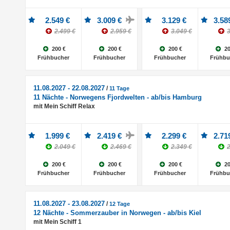
2.549 €
3.009 €
3.129 €
3.58
2.499 €
2.959 €
3.049 €
3
200 €
200 €
200 €
20
Frühbucher
Frühbucher
Frühbucher
Frühbu
11.08.2027 - 22.08.2027
/
11 Tage
11 Nächte - Norwegens Fjordwelten - ab/bis Hamburg
mit Mein Schiff Relax
1.999 €
2.419 €
2.299 €
2.71
2.049 €
2.469 €
2.349 €
2
200 €
200 €
200 €
20
Frühbucher
Frühbucher
Frühbucher
Frühbu
11.08.2027 - 23.08.2027
/
12 Tage
12 Nächte - Sommerzauber in Norwegen - ab/bis Kiel
mit Mein Schiff 1