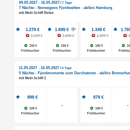
09.05.2027 - 16.05.2027
/
7 Tage
7 Nächte - Norwegens Fjordwelten - ab/bis Hamburg
mit Mein Schiff Relax
1.279 €
1.699 €
1.349 €
1.76
1.249 €
1.669 €
1.299 €
1
150 €
150 €
150 €
15
Frühbucher
Frühbucher
Frühbucher
Frühbu
11.05.2027 - 16.05.2027
/
5 Tage
5 Nächte - Fjordmomente zum Durchatmen - ab/bis Bremerha
mit Mein Schiff 2
899 €
979 €
-
-
100 €
100 €
Frühbucher
Frühbucher