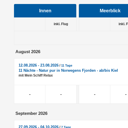
Innen
Meerblick
inkl. Flug
inkl. 
August 2026
12.08.2026 - 23.08.2026
/
11 Tage
11 Nächte - Natur pur in Norwegens Fjorden - ab/bis Kiel
mit Mein Schiff Relax
-
-
-
-
September 2026
27.09.2026 - 04.10.2026
/
7 Tage