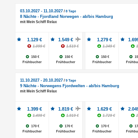
03.10.2027 - 11.10.2027
/
8 Tage
8 Nächte - Fjordland Norwegen - ab/bis Hamburg
mit Mein Schiff Relax
1.129 €
1.549 €
1.279 €
1.69
1.099 €
1.519 €
1.349 €
1
150 €
150 €
150 €
15
Frühbucher
Frühbucher
Frühbucher
Frühbu
11.10.2027 - 20.10.2027
/
9 Tage
9 Nächte - Norwegens Fjordwelten - ab/bis Hamburg
mit Mein Schiff Relax
1.399 €
1.819 €
1.629 €
2.04
1.499 €
1.919 €
1.729 €
2
170 €
170 €
170 €
17
Frühbucher
Frühbucher
Frühbucher
Frühbu