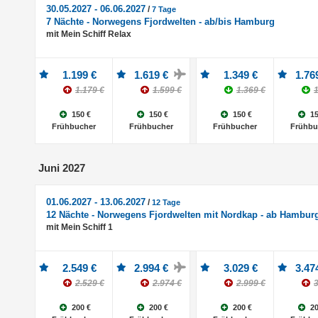
30.05.2027 - 06.06.2027
/
7 Tage
7 Nächte - Norwegens Fjordwelten - ab/bis Hamburg
mit Mein Schiff Relax
1.199 €
1.619 €
1.349 €
1.76
1.179 €
1.599 €
1.369 €
1
150 €
150 €
150 €
15
Frühbucher
Frühbucher
Frühbucher
Frühbu
Juni 2027
01.06.2027 - 13.06.2027
/
12 Tage
12 Nächte - Norwegens Fjordwelten mit Nordkap - ab Hamburg
mit Mein Schiff 1
2.549 €
2.994 €
3.029 €
3.47
2.529 €
2.974 €
2.999 €
3
200 €
200 €
200 €
20