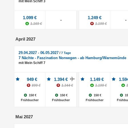
mit Mein Schiff 3
1.099 €
1.249 €
-
-
1.169 €
1.199 €
April 2027
29.04.2027 - 06.05.2027
/
7 Tage
7 Nächte - Faszination Norwegen - ab Hamburg/Warnemünde
mit Mein Schiff 7
949 €
1.394 €
1.149 €
1.59
899 €
1.344 €
1.199 €
1
150 €
150 €
150 €
15
Frühbucher
Frühbucher
Frühbucher
Frühbu
Mai 2027