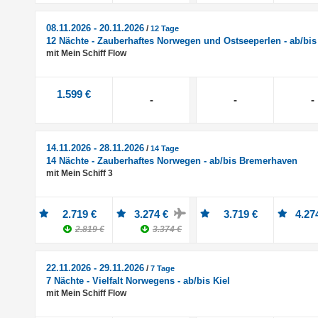
08.11.2026 - 20.11.2026
/
12 Tage
12 Nächte - Zauberhaftes Norwegen und Ostseeperlen - ab/bis
mit Mein Schiff Flow
1.599 €
-
-
-
14.11.2026 - 28.11.2026
/
14 Tage
14 Nächte - Zauberhaftes Norwegen - ab/bis Bremerhaven
mit Mein Schiff 3
2.719 €
3.274 €
3.719 €
4.27
2.819 €
3.374 €
22.11.2026 - 29.11.2026
/
7 Tage
7 Nächte - Vielfalt Norwegens - ab/bis Kiel
mit Mein Schiff Flow