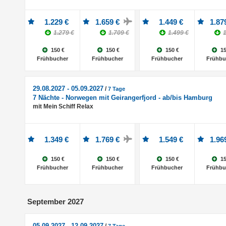
1.229 €
1.659 €
1.449 €
1.87
1.279 €
1.709 €
1.499 €
1
150 €
150 €
150 €
15
Frühbucher
Frühbucher
Frühbucher
Frühbu
29.08.2027 - 05.09.2027
/
7 Tage
7 Nächte - Norwegen mit Geirangerfjord - ab/bis Hamburg
mit Mein Schiff Relax
1.349 €
1.769 €
1.549 €
1.96
150 €
150 €
150 €
15
Frühbucher
Frühbucher
Frühbucher
Frühbu
September 2027
05.09.2027 - 12.09.2027