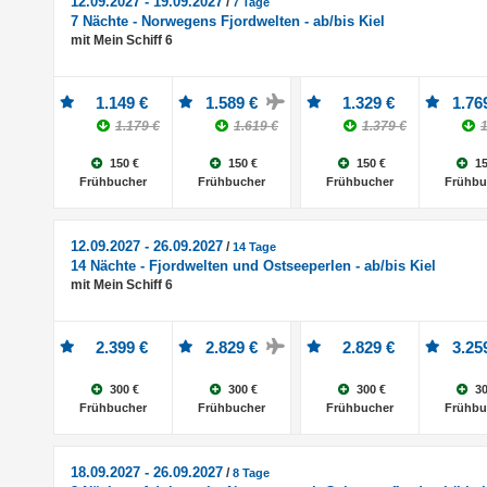
12.09.2027 - 19.09.2027
/
7 Tage
7 Nächte - Norwegens Fjordwelten - ab/bis Kiel
mit Mein Schiff 6
1.149 €
1.589 €
1.329 €
1.76
1.179 €
1.619 €
1.379 €
1
150 €
150 €
150 €
15
Frühbucher
Frühbucher
Frühbucher
Frühbu
12.09.2027 - 26.09.2027
/
14 Tage
14 Nächte - Fjordwelten und Ostseeperlen - ab/bis Kiel
mit Mein Schiff 6
2.399 €
2.829 €
2.829 €
3.25
300 €
300 €
300 €
30
Frühbucher
Frühbucher
Frühbucher
Frühbu
18.09.2027 - 26.09.2027
/
8 Tage