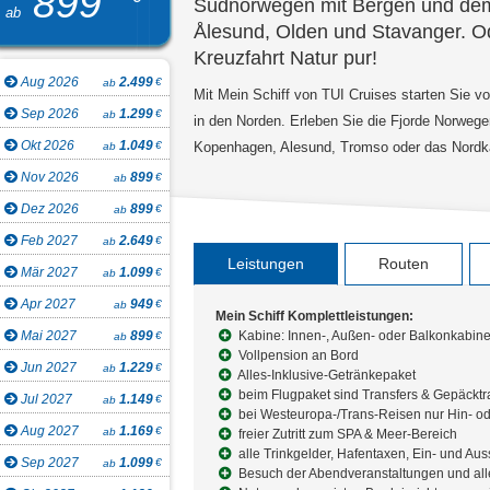
899
Südnorwegen mit Bergen und dem
ab
Ålesund, Olden und Stavanger. O
Kreuzfahrt Natur pur!
Aug 2026
2.499
€
ab
Mit Mein Schiff von TUI Cruises starten Sie 
Sep 2026
1.299
€
ab
in den Norden. Erleben Sie die Fjorde Norwege
Okt 2026
1.049
€
ab
Kopenhagen, Alesund, Tromso oder das Nordk
Nov 2026
899
€
ab
Dez 2026
899
€
ab
Feb 2027
2.649
€
ab
Leistungen
Routen
Mär 2027
1.099
€
ab
Apr 2027
949
€
ab
Mein Schiff Komplettleistungen:
Mai 2027
899
Kabine: Innen-, Außen- oder Balkonkabin
€
ab
Vollpension an Bord
Jun 2027
1.229
€
ab
Alles-Inklusive-Getränkepaket
beim Flugpaket sind Transfers & Gepäcktr
Jul 2027
1.149
€
ab
bei Westeuropa-/Trans-Reisen nur Hin- od
Aug 2027
1.169
€
ab
freier Zutritt zum SPA & Meer-Bereich
alle Trinkgelder, Hafentaxen, Ein- und Au
Sep 2027
1.099
€
ab
Besuch der Abendveranstaltungen und al