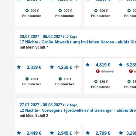
200 €
200 €
200 €
20
Frühbucher
Frühbucher
Frühbucher
Frühbu
20.07.2027 - 06.08.2027
/
17 Tage
17 Nächte - Große Abwechslung im Hohen Norden - ab/bis Kie
mit Mein Schiff 7
4.819 €
5.25
3.819 €
4.259 €
4.699 €
5
180 €
180 €
180 €
18
Frühbucher
Frühbucher
Frühbucher
Frühbu
27.07.2027 - 08.08.2027
/
12 Tage
12 Nächte - Norwegens Fjordwelten mit Geiranger - ab/bis B
mit Mein Schiff 2
2.449 €
2.949 €
2.799 €
3.29