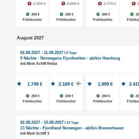
2.399 €
2.899 €
2.779 €
3
200 €
200 €
200 €
20
Frühbucher
Frühbucher
Frühbucher
Frühbu
August 2027
02.08.2027 - 11.08.2027
/
9 Tage
9 Nächte - Norwegens Fjordwelten - ab/bis Hamburg
mit Mein Schiff Relax
1.749 €
2.169 €
1.999 €
2.41
200 €
200 €
200 €
20
Frühbucher
Frühbucher
Frühbucher
Frühbu
02.08.2027 - 15.08.2027
/
13 Tage
13 Nächte - Fjordland Norwegen - ab/bis Bremerhaven
mit Mein Schiff 3