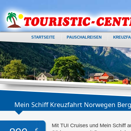
STARTSEITE
PAUSCHALREISEN
KREUZFA
Mein Schiff Kreuzfahrt Norwegen Berg
Mit TUI Cruises und Mein Schiff a
€