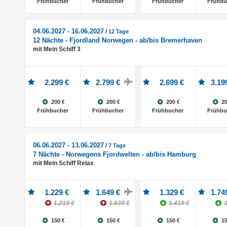
Frühbucher
Frühbucher
Frühbucher
Frühbu
04.06.2027 - 16.06.2027
/
12 Tage
12 Nächte - Fjordland Norwegen - ab/bis Bremerhaven
mit Mein Schiff 3
2.299 €
2.799 €
2.699 €
3.19
200 €
200 €
200 €
20
Frühbucher
Frühbucher
Frühbucher
Frühbu
06.06.2027 - 13.06.2027
/
7 Tage
7 Nächte - Norwegens Fjordwelten - ab/bis Hamburg
mit Mein Schiff Relax
1.229 €
1.649 €
1.329 €
1.74
1.219 €
1.639 €
1.419 €
1
150 €
150 €
150 €
15