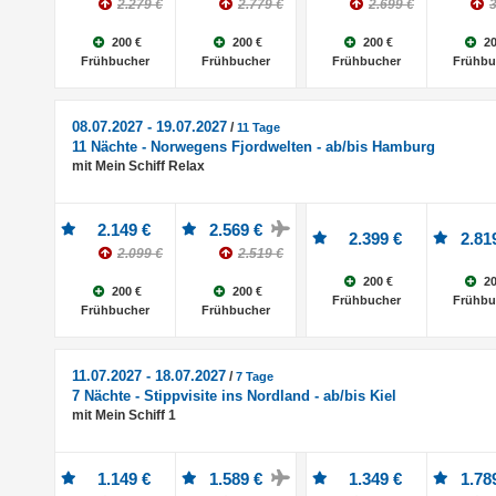
2.279 €
2.779 €
2.699 €
3
200 €
200 €
200 €
20
Frühbucher
Frühbucher
Frühbucher
Frühbu
08.07.2027 - 19.07.2027
/
11 Tage
11 Nächte - Norwegens Fjordwelten - ab/bis Hamburg
mit Mein Schiff Relax
2.149 €
2.569 €
2.399 €
2.81
2.099 €
2.519 €
200 €
20
200 €
200 €
Frühbucher
Frühbu
Frühbucher
Frühbucher
11.07.2027 - 18.07.2027
/
7 Tage
7 Nächte - Stippvisite ins Nordland - ab/bis Kiel
mit Mein Schiff 1
1.149 €
1.589 €
1.349 €
1.78