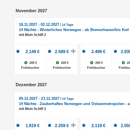
November 2027
18.11.2027 - 02.12.2027
/
14 Tage
14 Nächte - Winterliches Norwegen - ab Bremerhaven/bis Kiel
mit Mein Schiff 2
2.149 €
2.589 €
2.499 €
2.93
200 €
200 €
200 €
20
Frühbucher
Frühbucher
Frühbucher
Frühbu
Dezember 2027
09.12.2027 - 23.12.2027
/
14 Tage
14 Nächte - Zauberhaftes Norwegen und Ostseemetropolen - a
mit Mein Schiff 2
1.819 €
2.259 €
2.119 €
2.55