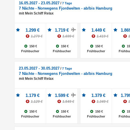
16.05.2027 - 23.05.2027
/
7 Tage
7 Nächte - Norwegens Fjordwelten - ab/bis Hamburg
mit Mein Schiff Relax
1.299 €
1.719 €
1.449 €
1.86
1.279 €
1.699 €
1.419 €
1
150 €
150 €
150 €
15
Frühbucher
Frühbucher
Frühbucher
Frühbu
23.05.2027 - 30.05.2027
/
7 Tage
7 Nächte - Norwegens Fjordwelten - ab/bis Hamburg
mit Mein Schiff Relax
1.179 €
1.599 €
1.379 €
1.79
1.129 €
1.549 €
1.349 €
1
150 €
150 €
150 €
15
Frühbucher
Frühbucher
Frühbucher
Frühbu