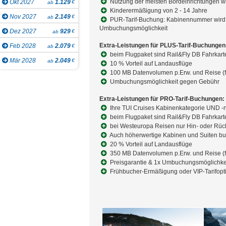
Nutzung der meisten Bordeinrichtungen wie
Okt 2027
1.129
€
ab
Kinderermäßigung von 2 - 14 Jahre
Nov 2027
2.149
€
ab
PUR-Tarif-Buchung: Kabinennummer wird zug
Umbuchungsmöglichkeit
Dez 2027
929
€
ab
Extra-Leistungen für PLUS-Tarif-Buchungen
Feb 2028
2.079
€
ab
beim Flugpaket sind Rail&Fly DB Fahrkart
Mär 2028
2.049
€
ab
10 % Vorteil auf Landausflüge
100 MB Datenvolumen p.Erw. und Reise (f
Umbuchungsmöglichkeit gegen Gebühr
Extra-Leistungen für PRO-Tarif-Buchungen:
Ihre TUI Cruises Kabinenkategorie UND -
beim Flugpaket sind Rail&Fly DB Fahrkart
bei Westeuropa Reisen nur Hin- oder Rück
Auch höherwertige Kabinen und Suiten b
20 % Vorteil auf Landausflüge
350 MB Datenvolumen p.Erw. und Reise (f
Preisgarantie & 1x Umbuchungsmöglichke
Frühbucher-Ermäßigung oder VIP-Tarifopt