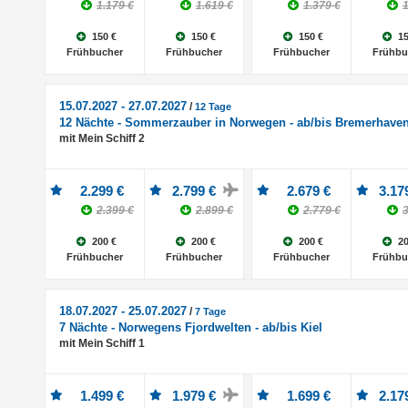
1.179 €
1.619 €
1.379 €
1
150 €
150 €
150 €
15
Frühbucher
Frühbucher
Frühbucher
Frühbu
15.07.2027 - 27.07.2027
/
12 Tage
12 Nächte - Sommerzauber in Norwegen - ab/bis Bremerhave
mit Mein Schiff 2
2.299 €
2.799 €
2.679 €
3.17
2.399 €
2.899 €
2.779 €
3
200 €
200 €
200 €
20
Frühbucher
Frühbucher
Frühbucher
Frühbu
18.07.2027 - 25.07.2027
/
7 Tage
7 Nächte - Norwegens Fjordwelten - ab/bis Kiel
mit Mein Schiff 1
1.499 €
1.979 €
1.699 €
2.17