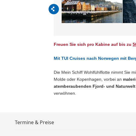
Freuen Sie sich pro Kabine auf bis zu
5
Mit TUI Cruises nach Norwegen mit Be
Die Mein Schiff Wohlfühlflotte nimmt Sie 
Molde oder Kopenhagen, vorbei an
maler
atemberaubenden Fjord- und Naturwelt
verwöhnen.
Termine & Preise