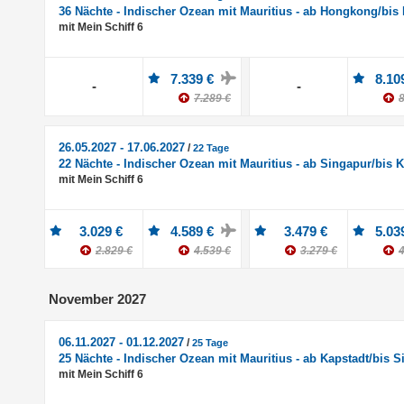
36 Nächte - Indischer Ozean mit Mauritius - ab Hongkong/bis
mit Mein Schiff 6
7.339 €
8.10
-
-
7.289 €
8
26.05.2027 - 17.06.2027
/
22 Tage
22 Nächte - Indischer Ozean mit Mauritius - ab Singapur/bis 
mit Mein Schiff 6
3.029 €
4.589 €
3.479 €
5.03
2.829 €
4.539 €
3.279 €
4
November 2027
06.11.2027 - 01.12.2027
/
25 Tage
25 Nächte - Indischer Ozean mit Mauritius - ab Kapstadt/bis 
mit Mein Schiff 6