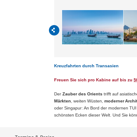
Kreuzfahrten durch Transasien
Freuen Sie sich pro Kabine auf bis zu
5
Der
Zauber des Orients
trifft auf asiatis
Märkten
, weiten Wüsten,
moderner Archi
oder Singapur: An Bord der modernen TUI C
schönsten Ecken dieser Welt. Und Sie kön