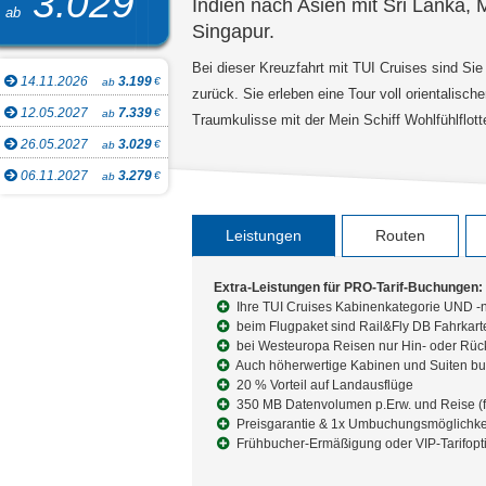
3.029
Indien nach Asien mit Sri Lanka, 
ab
Singapur.
Bei dieser Kreuzfahrt mit TUI Cruises sind Si
14.11.2026
3.199
€
ab
zurück. Sie erleben eine Tour voll orientalisc
12.05.2027
7.339
€
ab
Traumkulisse mit der Mein Schiff Wohlfühlflott
26.05.2027
3.029
€
ab
06.11.2027
3.279
€
ab
Leistungen
Routen
Extra-Leistungen für PRO-Tarif-Buchungen:
Ihre TUI Cruises Kabinenkategorie UND -
beim Flugpaket sind Rail&Fly DB Fahrkart
bei Westeuropa Reisen nur Hin- oder Rück
Auch höherwertige Kabinen und Suiten b
20 % Vorteil auf Landausflüge
350 MB Datenvolumen p.Erw. und Reise (f
Preisgarantie & 1x Umbuchungsmöglichke
Frühbucher-Ermäßigung oder VIP-Tarifopt