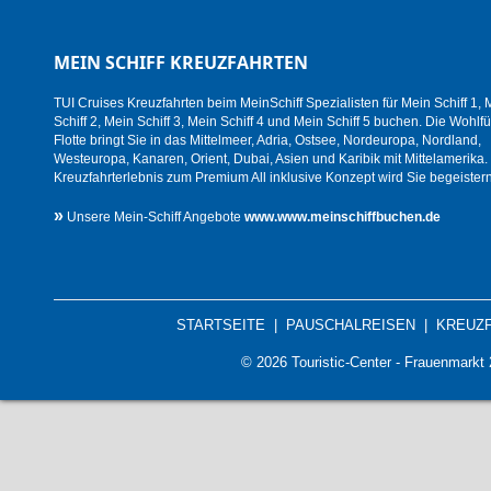
MEIN SCHIFF KREUZFAHRTEN
TUI Cruises Kreuzfahrten beim MeinSchiff Spezialisten für Mein Schiff 1, 
Schiff 2, Mein Schiff 3, Mein Schiff 4 und Mein Schiff 5 buchen. Die Wohlfü
Flotte bringt Sie in das Mittelmeer, Adria, Ostsee, Nordeuropa, Nordland,
Westeuropa, Kanaren, Orient, Dubai, Asien und Karibik mit Mittelamerika.
Kreuzfahrterlebnis zum Premium All inklusive Konzept wird Sie begeistern
»
Unsere Mein-Schiff Angebote
www.www.meinschiffbuchen.de
STARTSEITE
|
PAUSCHALREISEN
|
KREUZ
© 2026 Touristic-Center - Frauenmark