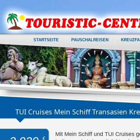
STARTSEITE
PAUSCHALREISEN
KREUZFA
TUI Cruises Mein Schiff Transasien Kr
Mit Mein Schiff und TUI Cruises g
€