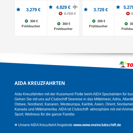
4.829 €
5.27
3.279 €
3.729 €
4.789 €
5
300 €
300 €
300 €
30
Frühbucher
Frühbucher
Frühbucher
Frühbu
AIDA KREUZFAHRTEN
Aida Kreuzfahrten mit der Kussmund Flotte beim AIDA Spezialisten für bu
Gehen Sie mit uns auf Clubschiff Seereise in das Mittelmeer, Adria, Atlanti
Ostsee, Nordland, Kanaren, Westeuropa, Karibik, Asien, Orient, Nordamer
Kanada und Mittelamerika. AIDA ist Clubschiff- atmosphäre mit viel Animat
Sport, Wellness für die ganze Familie.
»
Unsere AIDA Kreuzfahrt Angebote
www.www.meinclubschiff.de