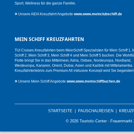
Sport, Wellness für die ganze Familie.
»
Unsere AIDA Kreuzfahrt Angebote
www.www.meinclubschiff.de
MEIN SCHIFF KREUZFAHRTEN
TUI Cruises Kreuzfahrten beim MeinSchiff Spezialisten für Mein Schiff 1, 
Schiff 2, Mein Schiff 3, Mein Schiff 4 und Mein Schiff 5 buchen. Die Wohlfü
Flotte bringt Sie in das Mittelmeer, Adria, Ostsee, Nordeuropa, Nordland,
Westeuropa, Kanaren, Orient, Dubai, Asien und Karibik mit Mittelamerika.
Kreuzfahrterlebnis zum Premium All inklusive Konzept wird Sie begeistern
»
Unsere Mein-Schiff Angebote
www.www.meinschiffbuchen.de
STARTSEITE
|
PAUSCHALREISEN
|
KREUZ
© 2026 Touristic-Center - Frauenmark