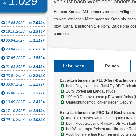
1.029
von Ost nach West oder anders 
ab
Erleben Sie das Mittelmeer von einer völlig neu
es vom östlichen Mittelmeer ab Kreta bis nach
14.08.2026
7.999
€
ab
bzw. Malta. Besuchen Sie Rom, Barcelona ode
16.10.2026
1.849
€
ab
baumeln.
08.04.2027
1.219
€
ab
23.04.2027
2.239
€
ab
07.05.2027
1.569
€
ab
Leistungen
Routen
21.05.2027
2.439
€
ab
23.07.2027
2.269
€
ab
Extra-Leistungen für PLUS-Tarif-Buchungen
30.07.2027
2.239
€
ab
beim Flugpaket sind Rail&Fly DB Fahrkart
10 % Vorteil auf Landausflüge
06.08.2027
2.239
€
ab
100 MB Datenvolumen p.Erw. und Reise (f
10.09.2027
2.439
€
Umbuchungsmöglichkeit gegen Gebühr
ab
17.10.2027
1.449
€
ab
Extra-Leistungen für PRO-Tarif-Buchungen:
Ihre TUI Cruises Kabinenkategorie UND -
29.10.2027
1.029
€
ab
beim Flugpaket sind Rail&Fly DB Fahrkart
bei Westeuropa Reisen nur Hin- oder Rück
Auch höherwertige Kabinen und Suiten b