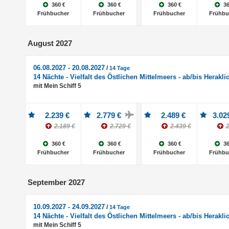
360 €
360 €
360 €
36
Frühbucher
Frühbucher
Frühbucher
Frühbu
August 2027
06.08.2027 - 20.08.2027
/
14 Tage
14 Nächte - Vielfalt des Östlichen Mittelmeers - ab/bis Herakli
mit Mein Schiff 5
2.239 €
2.779 €
2.489 €
3.02
2.189 €
2.729 €
2.439 €
2
360 €
360 €
360 €
36
Frühbucher
Frühbucher
Frühbucher
Frühbu
September 2027
10.09.2027 - 24.09.2027
/
14 Tage
14 Nächte - Vielfalt des Östlichen Mittelmeers - ab/bis Herakli
mit Mein Schiff 5