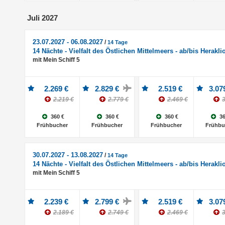
Juli 2027
23.07.2027 - 06.08.2027
/
14 Tage
14 Nächte - Vielfalt des Östlichen Mittelmeers - ab/bis Herakli
mit Mein Schiff 5
2.269 €
2.829 €
2.519 €
3.07
2.219 €
2.779 €
2.469 €
3
360 €
360 €
360 €
36
Frühbucher
Frühbucher
Frühbucher
Frühbu
30.07.2027 - 13.08.2027
/
14 Tage
14 Nächte - Vielfalt des Östlichen Mittelmeers - ab/bis Herakli
mit Mein Schiff 5
2.239 €
2.799 €
2.519 €
3.07
2.189 €
2.749 €
2.469 €
3