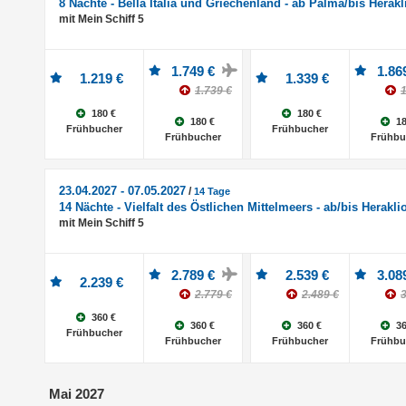
8 Nächte - Bella Italia und Griechenland - ab Palma/bis Herakl
mit Mein Schiff 5
1.749 €
1.86
1.219 €
1.339 €
1.739 €
1
180 €
180 €
180 €
18
Frühbucher
Frühbucher
Frühbucher
Frühbu
23.04.2027 - 07.05.2027
/
14 Tage
14 Nächte - Vielfalt des Östlichen Mittelmeers - ab/bis Herakli
mit Mein Schiff 5
2.789 €
2.539 €
3.08
2.239 €
2.779 €
2.489 €
3
360 €
360 €
360 €
36
Frühbucher
Frühbucher
Frühbucher
Frühbu
Mai 2027