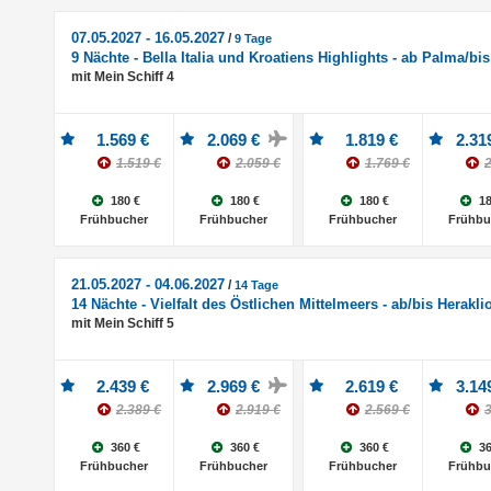
07.05.2027 - 16.05.2027
/
9 Tage
9 Nächte - Bella Italia und Kroatiens Highlights - ab Palma/bis
mit Mein Schiff 4
1.569 €
2.069 €
1.819 €
2.31
1.519 €
2.059 €
1.769 €
2
180 €
180 €
180 €
18
Frühbucher
Frühbucher
Frühbucher
Frühbu
21.05.2027 - 04.06.2027
/
14 Tage
14 Nächte - Vielfalt des Östlichen Mittelmeers - ab/bis Herakli
mit Mein Schiff 5
2.439 €
2.969 €
2.619 €
3.14
2.389 €
2.919 €
2.569 €
3
360 €
360 €
360 €
36
Frühbucher
Frühbucher
Frühbucher
Frühbu