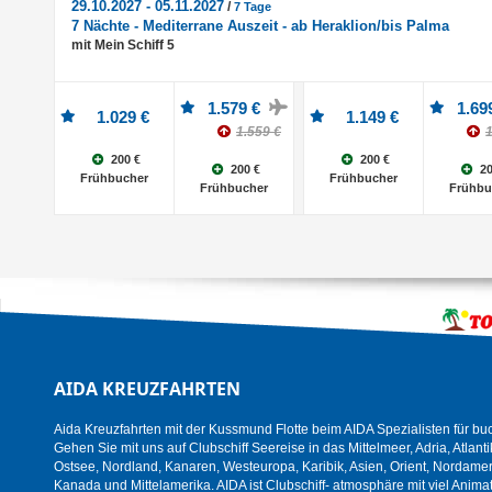
29.10.2027 - 05.11.2027
/
7 Tage
7 Nächte - Mediterrane Auszeit - ab Heraklion/bis Palma
mit Mein Schiff 5
1.579 €
1.69
1.029 €
1.149 €
1.559 €
1
200 €
200 €
200 €
20
Frühbucher
Frühbucher
Frühbucher
Frühbu
AIDA KREUZFAHRTEN
Aida Kreuzfahrten mit der Kussmund Flotte beim AIDA Spezialisten für bu
Gehen Sie mit uns auf Clubschiff Seereise in das Mittelmeer, Adria, Atlanti
Ostsee, Nordland, Kanaren, Westeuropa, Karibik, Asien, Orient, Nordamer
Kanada und Mittelamerika. AIDA ist Clubschiff- atmosphäre mit viel Animat