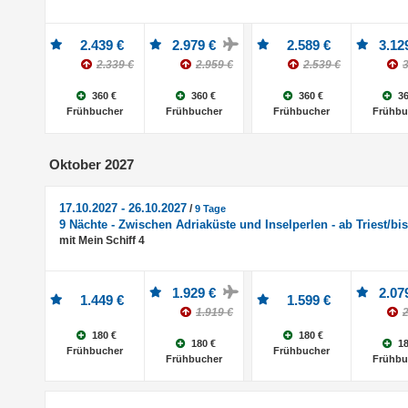
2.439 €
2.979 €
2.589 €
3.12
2.339 €
2.959 €
2.539 €
3
360 €
360 €
360 €
36
Frühbucher
Frühbucher
Frühbucher
Frühbu
Oktober 2027
17.10.2027 - 26.10.2027
/
9 Tage
9 Nächte - Zwischen Adriaküste und Inselperlen - ab Triest/bi
mit Mein Schiff 4
1.929 €
2.07
1.449 €
1.599 €
1.919 €
2
180 €
180 €
180 €
18
Frühbucher
Frühbucher
Frühbucher
Frühbu